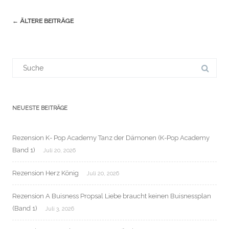
Navigation
←
ÄLTERE BEITRÄGE
(Beiträge)
Suchergebnis
für:
NEUESTE BEITRÄGE
Rezension K- Pop Academy Tanz der Dämonen (K-Pop Academy
Band 1)
Juli 20, 2026
Rezension Herz König
Juli 20, 2026
Rezension A Buisness Propsal Liebe braucht keinen Buisnessplan
(Band 1)
Juli 3, 2026