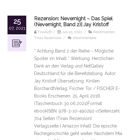
Rezension: Nevernight – Das Spiel
25
(Nevernight, Band 2)| Jay Kristoff
07, 2021
TinaA2B
/
Juli 25, 2021
/
Rezensionen
,
Tinas Rezension
/
0Kommentare
* Achtung Band 2 der Reihe – Mögliche
Spoiler im Inhalt * Werbung: Herzlichen
Dank an den Verlag und NetGalley
Deutschland für die Bereitstellung. Autor:
Jay Kristoff Übersetzung: Kirsten
BorchardtVerlag: Fischer Tor / FISCHER E-
Books Erschienen: 25. April 2018
(Taschenbuch 30.06.2021)Format:
ebookISBN: 978-3-10-490292-0Seitenzahl:
704 Seiten (Tinas Rezension)
Verlagsseite | Amazon Inhalt: Die epische
Rachegeschichte geht weiter. Nachdem Mia