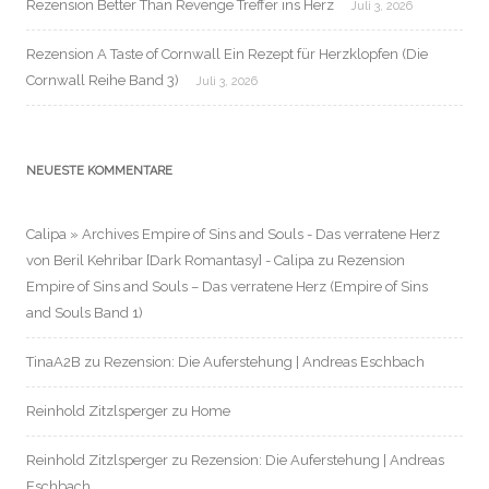
Rezension Better Than Revenge Treffer ins Herz
Juli 3, 2026
Rezension A Taste of Cornwall Ein Rezept für Herzklopfen (Die
Cornwall Reihe Band 3)
Juli 3, 2026
NEUESTE KOMMENTARE
Calipa » Archives Empire of Sins and Souls - Das verratene Herz
von Beril Kehribar [Dark Romantasy] - Calipa
zu
Rezension
Empire of Sins and Souls – Das verratene Herz (Empire of Sins
and Souls Band 1)
TinaA2B
zu
Rezension: Die Auferstehung | Andreas Eschbach
Reinhold Zitzlsperger
zu
Home
Reinhold Zitzlsperger
zu
Rezension: Die Auferstehung | Andreas
Eschbach