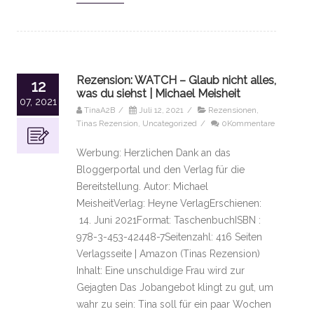
Rezension: WATCH – Glaub nicht alles,
12
was du siehst | Michael Meisheit
07, 2021
TinaA2B
/
Juli 12, 2021
/
Rezensionen
,
Tinas Rezension
,
Uncategorized
/
0Kommentare
Werbung: Herzlichen Dank an das
Bloggerportal und den Verlag für die
Bereitstellung. Autor: Michael
MeisheitVerlag: Heyne VerlagErschienen:
14. Juni 2021Format: TaschenbuchISBN :
978-3-453-42448-7Seitenzahl: 416 Seiten
Verlagsseite | Amazon (Tinas Rezension)
Inhalt: Eine unschuldige Frau wird zur
Gejagten Das Jobangebot klingt zu gut, um
wahr zu sein: Tina soll für ein paar Wochen