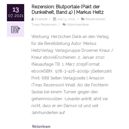
Rezension: Blutportale (Pakt der
13
Dunkelheit, Band 4) | Markus Heitz
07, 2021
TinaA2B
/
Juli 13, 2021
/
Rezensionen
,
Tinas Rezension
/
0Kommentare
Werbung: Herzlichen Dank an den Verlag
für die Bereitstellung Autor: Markus
HeitzVerlag: Verlagsruppe Droemer Knaur /
Knaur ebookErschienen: 2. Januar 2010
(Neuauflage TB: 1. März 2019)Format:
ebookISBN : 978-3-426-40059-3Seitenzahl
Print: 688 Seiten Verlagsseite | Amazon
(Tinas Rezension) Inhalt: Als die Fechterin
Saskia bei einem Turnier gegen den
geheimnisvollen -Levantin antritt, ahnt sie
nicht, dass er ein Dämon ist und seit
Jahrhunderten auf
Weiterlesen