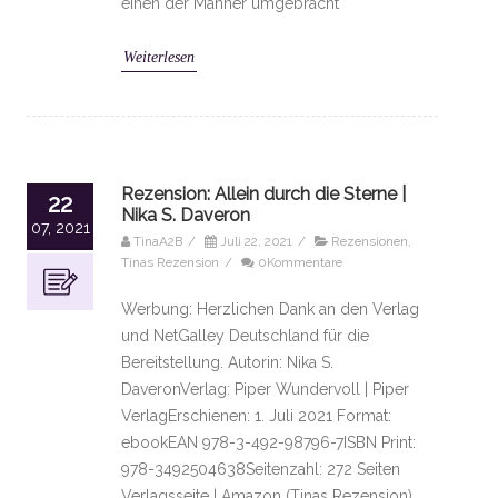
einen der Männer umgebracht
Weiterlesen
Rezension: Allein durch die Sterne |
22
Nika S. Daveron
07, 2021
TinaA2B
/
Juli 22, 2021
/
Rezensionen
,
Tinas Rezension
/
0Kommentare
Werbung: Herzlichen Dank an den Verlag
und NetGalley Deutschland für die
Bereitstellung. Autorin: Nika S.
DaveronVerlag: Piper Wundervoll | Piper
VerlagErschienen: 1. Juli 2021 Format:
ebookEAN 978-3-492-98796-7ISBN Print:
978-3492504638Seitenzahl: 272 Seiten
Verlagsseite | Amazon (Tinas Rezension)