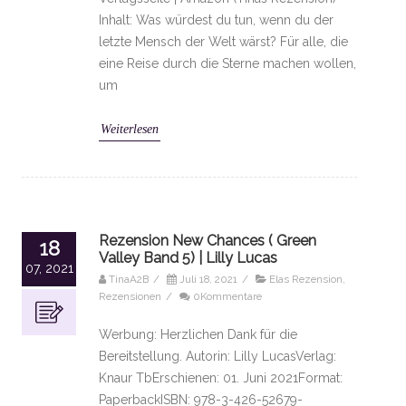
Inhalt: Was würdest du tun, wenn du der
letzte Mensch der Welt wärst? Für alle, die
eine Reise durch die Sterne machen wollen,
um
Weiterlesen
Rezension New Chances ( Green
18
Valley Band 5) | Lilly Lucas
07, 2021
TinaA2B
/
Juli 18, 2021
/
Elas Rezension
,
Rezensionen
/
0Kommentare
Werbung: Herzlichen Dank für die
Bereitstellung. Autorin: Lilly LucasVerlag:
Knaur TbErschienen: 01. Juni 2021Format:
PaperbackISBN: 978-3-426-52679-