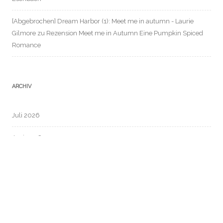
[Abgebrochen] Dream Harbor (1): Meet me in autumn - Laurie
Gilmore
zu
Rezension Meet me in Autumn Eine Pumpkin Spiced
Romance
ARCHIV
Juli 2026
Juni 2026
Mai 2026
April 2026
März 2026