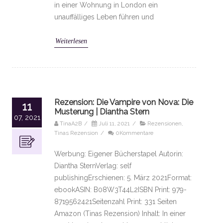
in einer Wohnung in London ein
unauffälliges Leben führen und
Weiterlesen
Rezension: Die Vampire von Nova: Die
11
Musterung | Diantha Stern
07, 2021
TinaA2B
/
Juli 11, 2021
/
Rezensionen
,
Tinas Rezension
/
0Kommentare
Werbung: Eigener Bücherstapel Autorin:
Diantha SternVerlag: self
publishingErschienen: 5. März 2021Format:
ebookASIN: B08W3T44L2ISBN Print: 979-
8719562421Seitenzahl Print: 331 Seiten
Amazon (Tinas Rezension) Inhalt: In einer