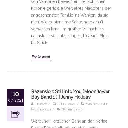
von Vampiren bewachten menschlichen
Kolonie gerät die Welt eines Mädchens der
angesehensten Familie ins Wanken, da sie
nicht wie geplant ihre Schwangerschaft
vorweisen kann. Ihr größter Wunsch ins
nächste Level aufzusteigen, löst sich Stück
für Stück
Weiterlesen
Rezension: Still Into You (Moonflower
10
Bay Band 1 ) | Jenny Holiday
07, 2021
TinaA2B
/
Juli 10, 2021
/
Elas Rezension
,
Rezensionen
/
0Kommentare
Werbung: Herzlichen Dank an den Verlag
für die Bereitstellung. Autorin: Jenny