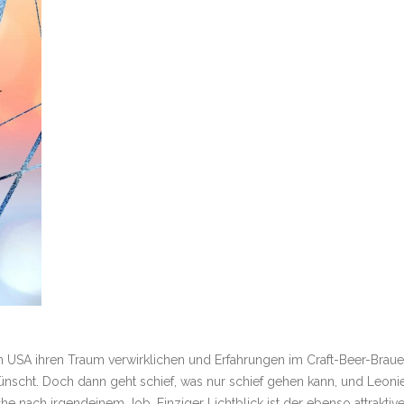
n USA ihren Traum verwirklichen und Erfahrungen im Craft-Beer-Brau
ünscht. Doch dann geht schief, was nur schief gehen kann, und Leoni
che nach irgendeinem Job. Einziger Lichtblick ist der ebenso attraktiv