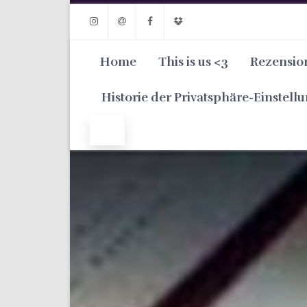
Instagram
Email
Facebook
Dropbox
Home
This is us <3
Rezensio
Historie der Privatsphäre-Einstell