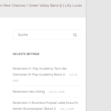
n New Chances ( Green Valley Band 5) | Lilly Lucas
Suchergebnis
für:
NEUESTE BEITRÄGE
Rezension K- Pop Academy Tanz der
Dämonen (K-Pop Academy Band 1)
Juli 20,
2026
Rezension Herz König
Juli 20, 2026
Rezension A Buisness Propsal Liebe braucht
keinen Buisnessplan (Band 1)
Juli 3, 2026