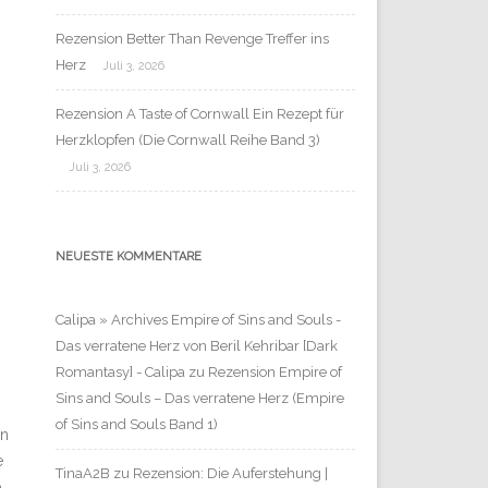
Rezension Better Than Revenge Treffer ins
Herz
Juli 3, 2026
Rezension A Taste of Cornwall Ein Rezept für
Herzklopfen (Die Cornwall Reihe Band 3)
Juli 3, 2026
NEUESTE KOMMENTARE
Calipa » Archives Empire of Sins and Souls -
Das verratene Herz von Beril Kehribar [Dark
Romantasy] - Calipa
zu
Rezension Empire of
Sins and Souls – Das verratene Herz (Empire
of Sins and Souls Band 1)
en
e
TinaA2B
zu
Rezension: Die Auferstehung |
e