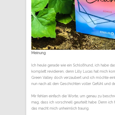
Meinung
Ich heule gerade wie ein Schloßhund, ich habe d
komplett revidieren, denn Lilly Lucas hat mich k
Green Valley doch verzaubert und ich möchte ein
nun nach all den Geschichten voller Gefühl und d
Mir fehlen einfach die Worte, um genau zu beschre
mag, dass ich vorschnell geurteilt habe. Denn ich 
das macht mich unheimlich traurig.