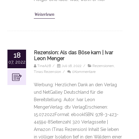
Weiterlesen
Rezension: Als das Böse kam | Ivar
18
Leon Menger
07, 2022
TinaA2B
/
Juli 18, 2022
/
Rezensionen
,
Tinas Rezension
/
0Kommentare
Werbung: Herzlichen Dank an den Verlag
und NetGalley Deutschland für die
Bereitstellung. Autor: Ivar Leon
MengerVerlag: dtv VerlagErschienen:
15.07.2022Format: ebookISBN: 978-3-423-
44594-8Seitenzahl 320 Verlagsseite |
Amazon (Tinas Rezension) Inhalt Sie leben
in völliger Isolation tief in den Wäldern einer