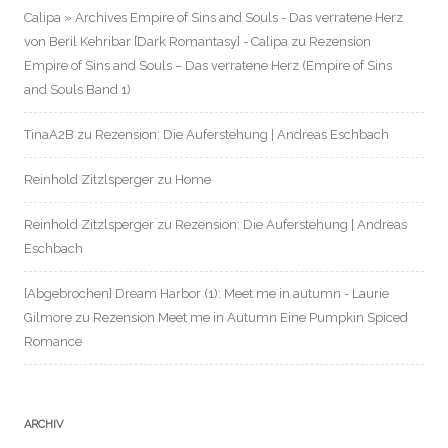
Calipa » Archives Empire of Sins and Souls - Das verratene Herz
von Beril Kehribar [Dark Romantasy] - Calipa
zu
Rezension
Empire of Sins and Souls – Das verratene Herz (Empire of Sins
and Souls Band 1)
TinaA2B
zu
Rezension: Die Auferstehung | Andreas Eschbach
Reinhold Zitzlsperger
zu
Home
Reinhold Zitzlsperger
zu
Rezension: Die Auferstehung | Andreas
Eschbach
[Abgebrochen] Dream Harbor (1): Meet me in autumn - Laurie
Gilmore
zu
Rezension Meet me in Autumn Eine Pumpkin Spiced
Romance
ARCHIV