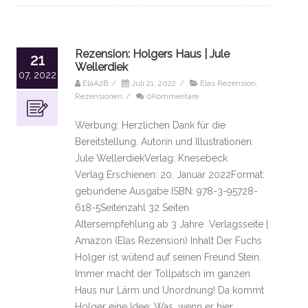
Rezension: Holgers Haus | Jule
21
Wellerdiek
07, 2022
ElaA2B
/
Juli 21, 2022
/
Elas Rezension
,
Rezensionen
/
0Kommentare
Werbung: Herzlichen Dank für die
Bereitstellung. Autorin und Illustrationen:
Jule WellerdiekVerlag: Knesebeck
Verlag Erschienen: 20. Januar 2022Format:
gebundene Ausgabe ISBN: 978-3-95728-
618-5Seitenzahl 32 Seiten
Altersempfehlung ab 3 Jahre Verlagsseite |
Amazon (Elas Rezension) Inhalt Der Fuchs
Holger ist wütend auf seinen Freund Stein.
Immer macht der Tollpatsch im ganzen
Haus nur Lärm und Unordnung! Da kommt
Holger eine Idee: Was, wenn er hier