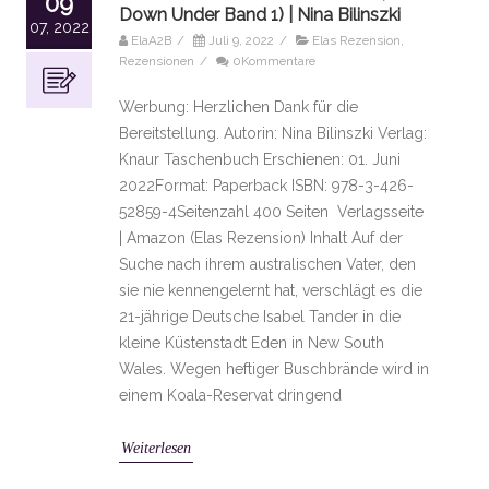
09
Down Under Band 1) | Nina Bilinszki
07, 2022
ElaA2B
/
Juli 9, 2022
/
Elas Rezension
,
Rezensionen
/
0Kommentare
Werbung: Herzlichen Dank für die
Bereitstellung. Autorin: Nina Bilinszki Verlag:
Knaur Taschenbuch Erschienen: 01. Juni
2022Format: Paperback ISBN: 978-3-426-
52859-4Seitenzahl 400 Seiten Verlagsseite
| Amazon (Elas Rezension) Inhalt Auf der
Suche nach ihrem australischen Vater, den
sie nie kennengelernt hat, verschlägt es die
21-jährige Deutsche Isabel Tander in die
kleine Küstenstadt Eden in New South
Wales. Wegen heftiger Buschbrände wird in
einem Koala-Reservat dringend
Weiterlesen