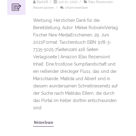
ElaA2B
/
Juli 21, 2022
/
Elas Rezension
,
Rezensionen
/
0Kommentare
Werbung: Herzlichen Dank für die
Bereitstellung. Autor: Mikkel RobrahnVerlag:
Fischer New MediaErschienen: 29. Juni
2022Format: Taschenbuch ISBN: 978-3-
7335-5025-7Seitenzahl 416 Seiten
Verlagsseite | Amazon (Elas Rezension)
Inhalt Eine trostlose Sumpflandschaft und
ein reißender dreckiger Fluss, das sind die
Marschlande. Matilda und Albert sind in
diesem wundersamen Schnellreisenetz auf
der Suche nach Matildas Eltern, die durch
das Portal im Keller dorthin entschwunden
sind.
Weiterlesen