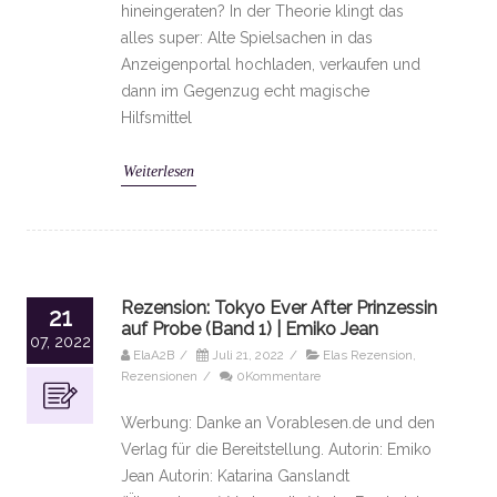
hineingeraten? In der Theorie klingt das
alles super: Alte Spielsachen in das
Anzeigenportal hochladen, verkaufen und
dann im Gegenzug echt magische
Hilfsmittel
Weiterlesen
Rezension: Tokyo Ever After Prinzessin
21
auf Probe (Band 1) | Emiko Jean
07, 2022
ElaA2B
/
Juli 21, 2022
/
Elas Rezension
,
Rezensionen
/
0Kommentare
Werbung: Danke an Vorablesen.de und den
Verlag für die Bereitstellung. Autorin: Emiko
Jean Autorin: Katarina Ganslandt