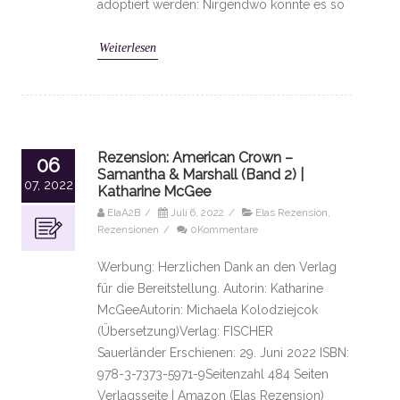
adoptiert werden: Nirgendwo könnte es so
Weiterlesen
Rezension: American Crown –
06
Samantha & Marshall (Band 2) |
07, 2022
Katharine McGee
ElaA2B
/
Juli 6, 2022
/
Elas Rezension
,
Rezensionen
/
0Kommentare
Werbung: Herzlichen Dank an den Verlag
für die Bereitstellung. Autorin: Katharine
McGeeAutorin: Michaela Kolodziejcok
(Übersetzung)Verlag: FISCHER
Sauerländer Erschienen: 29. Juni 2022 ISBN:
978-3-7373-5971-9Seitenzahl 484 Seiten
Verlagsseite | Amazon (Elas Rezension)