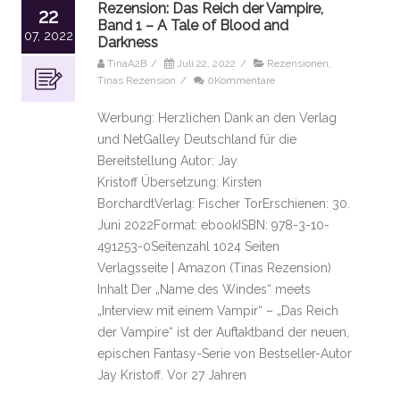
Rezension: Das Reich der Vampire,
22
Band 1 – A Tale of Blood and
07, 2022
Darkness
TinaA2B
/
Juli 22, 2022
/
Rezensionen
,
Tinas Rezension
/
0Kommentare
Werbung: Herzlichen Dank an den Verlag
und NetGalley Deutschland für die
Bereitstellung Autor: Jay
Kristoff Übersetzung: Kirsten
BorchardtVerlag: Fischer TorErschienen: 30.
Juni 2022Format: ebookISBN: 978-3-10-
491253-0Seitenzahl 1024 Seiten
Verlagsseite | Amazon (Tinas Rezension)
Inhalt Der „Name des Windes“ meets
„Interview mit einem Vampir“ – „Das Reich
der Vampire“ ist der Auftaktband der neuen,
epischen Fantasy-Serie von Bestseller-Autor
Jay Kristoff. Vor 27 Jahren