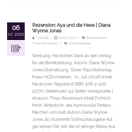
Rezension: Aya und die Hexe | Diana
06
Wynne Jones
07, 2022
TinaA2B
/
Juli 6, 2022
/
Rezensionen
,
Tinas Rezension
/
0Kommentare
Werbung: Herzlichen Dank an den Verlag
für die Bereitstellung. Autorin: Diana Wynne
JonesÜbersetzung: Oliver PlaschkaVerlag:
Knaur HCErschienen: 01. Juli 2022Format:
Hardcover, Pappband ISBN: 978-3-426-
22770-1Seitenzahl 112 Seiten Verlagsseite |
Amazon (Tinas Rezension) Inhalt Fröhlich,
frech, fantastisch: das humorvolle Fantasy-
Märchen von Kult-Autorin Diana Wynne
Jones als illustrierte Schmuckausgabe Auf
gar keinen Fall will die 10-jährige Waise Aya