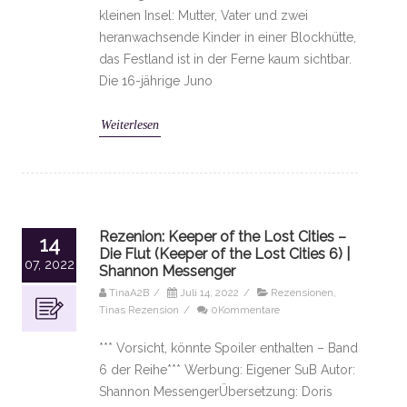
kleinen Insel: Mutter, Vater und zwei
heranwachsende Kinder in einer Blockhütte,
das Festland ist in der Ferne kaum sichtbar.
Die 16-jährige Juno
Weiterlesen
Rezenion: Keeper of the Lost Cities –
14
Die Flut (Keeper of the Lost Cities 6) |
07, 2022
Shannon Messenger
TinaA2B
/
Juli 14, 2022
/
Rezensionen
,
Tinas Rezension
/
0Kommentare
*** Vorsicht, könnte Spoiler enthalten – Band
6 der Reihe*** Werbung: Eigener SuB Autor:
Shannon MessengerÜbersetzung: Doris