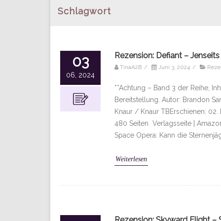
Schlagwort
Rezension: Defiant – Jenseits
03
TinaA2B
/
Juni 3, 2024
/
Reze
06, 2024
**Achtung – Band 3 der Reihe, Inh
Bereitstellung. Autor: Brandon 
Knaur / Knaur TBErschienen: 02.
480 Seiten Verlagsseite | Amazon
Space Opera: Kann die Sternenjäge
Weiterlesen
Rezension: Skyward Flight 