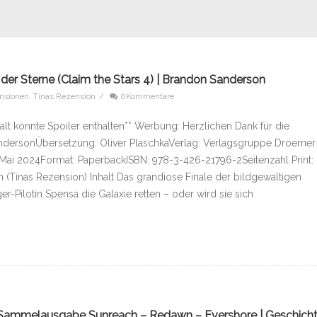
 der Sterne (Claim the Stars 4) | Brandon Sanderson
nsionen
,
Tinas Rezension
/
0Kommentare
alt könnte Spoiler enthalten** Werbung: Herzlichen Dank für die
SandersonÜbersetzung: Oliver PlaschkaVerlag: Verlagsgruppe Droemer
 Mai 2024Format: PaperbackISBN: 978-3-426-21796-2Seitenzahl Print:
 (Tinas Rezension) Inhalt Das grandiose Finale der bildgewaltigen
r-Pilotin Spensa die Galaxie retten – oder wird sie sich
– Sammelausgabe Sunreach – Redawn – Evershore | Geschich