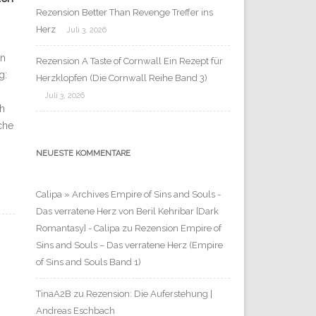
Rezension Better Than Revenge Treffer ins
Herz
Juli 3, 2026
en
Rezension A Taste of Cornwall Ein Rezept für
g:
Herzklopfen (Die Cornwall Reihe Band 3)
Juli 3, 2026
ch
che
NEUESTE KOMMENTARE
Calipa » Archives Empire of Sins and Souls -
Das verratene Herz von Beril Kehribar [Dark
Romantasy] - Calipa
zu
Rezension Empire of
Sins and Souls – Das verratene Herz (Empire
of Sins and Souls Band 1)
TinaA2B
zu
Rezension: Die Auferstehung |
Andreas Eschbach