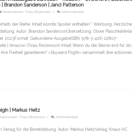
 Brandon Sanderson | Janci Patterson
Rezensionen
,
Tinas Rezension
/
0Kommentare
rhalb der Reihe, Inhalt könnte Spoiler enthalten** Werbung: Herzlich
tstellung. Autor: Brandon SandersonÜbersetzung: Oliver PlaschkaVerla
er 2023Format: Gebundene AusgabeISBN: 978-3-426-22807-
ite | Amazon (Tinas Rezension) Inhalt Wenn du die Sterne erst für di
ihre Freiheit garantieren? »Skyward Flight« versammelt drei actionrei
gin | Markus Heitz
ezensionen
,
Tinas Rezension
/
0Kommentare
Verlag für die Bereitstellung. Autor: Markus HeitzVerlag: Knaur HC