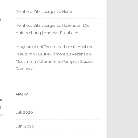
Reinhold Zitzlsperger
zu
Home
a
Reinhold Zitzlsperger
zu
Rezension: Die
Auferstehung | Andreas Eschbach
[Abgebrochen] Dream Harbor (1): Meet me
in autumn - Laurie Gilmore
zu
Rezension
Meet me in Autumn Eine Pumpkin Spiced
Romance
ARCHIV
aur
 |
Juli 2026
In
Juni 2026