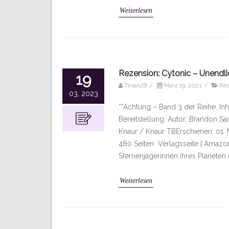
Weiterlesen
Rezension: Cytonic – Unendli
19
TinaA2B
/
März 19, 2023
/
Rez
03, 2023
**Achtung – Band 3 der Reihe, Inh
Bereitstellung. Autor: Brandon 
Knaur / Knaur TBErschienen: 01.
480 Seiten Verlagsseite | Amazon 
Sternenjägerinnen ihres Planeten e
Weiterlesen