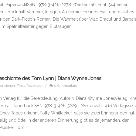
t: PaperbackISBN : 978-3-426-22781-7Seitenzahl Print: 544 Seiten
nsion) Inhalt Vampire, Intrigen, Alchemie, Freundschaft und okkultes
ür den Dark-Fiction-Roman: Die Wahrheit über Vlad Dracul und Barbar
 im Spätmittelalter gegen Blutsauger
eschichte des Tom Lynn | Diana Wynne Jones
ensionen
,
Tinas Rezension
/
0Kommentare
Verlag für die Bereitstellung. Autorin: Diana Wynne JonesVerlag: Kn
rmat: PaperbackISBN: 978-3-426-52291-2Seitenzahl: 416 Verlagsseite
ines Tages erkennt Polly Whittacker, dass sie zwei Erinnerungen hat. 
gweilig und öde. In der anderen Erinnerung gibt es da jemanden, den
 Musiker Tom