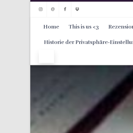
Instagram
Email
Facebook
Dropbox
Home
This is us <3
Rezensio
Historie der Privatsphäre-Einstell