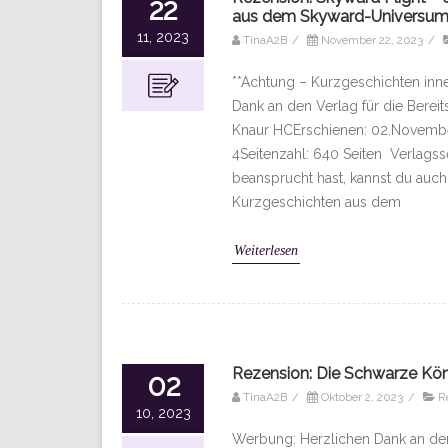
22
aus dem Skyward-Universum |
11, 2023
TinaA2B
/
November 22, 2023
/
**Achtung – Kurzgeschichten inne
Dank an den Verlag für die Berei
Knaur HCErschienen: 02.Novemb
4Seitenzahl: 640 Seiten Verlagsse
beansprucht hast, kannst du auch 
Kurzgeschichten aus dem
Weiterlesen
Rezension: Die Schwarze Köni
02
TinaA2B
/
Oktober 2, 2023
/
R
10, 2023
Werbung: Herzlichen Dank an den 