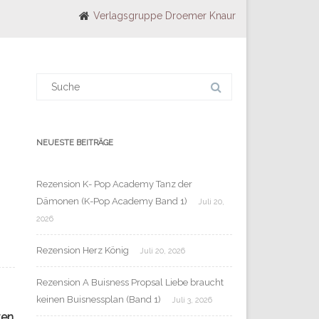
Verlagsgruppe Droemer Knaur
Suchergebnis
für:
NEUESTE BEITRÄGE
Rezension K- Pop Academy Tanz der
Dämonen (K-Pop Academy Band 1)
Juli 20,
2026
Rezension Herz König
Juli 20, 2026
Rezension A Buisness Propsal Liebe braucht
keinen Buisnessplan (Band 1)
Juli 3, 2026
ten