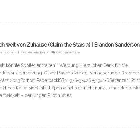
ch weit von Zuhause (Claim the Stars 3) | Brandon Sanderson
ensionen
,
Tinas Rezension
/
0Kommentare
alt könnte Spoiler enthalten** Werbung: Herzlichen Dank für die
SandersonÜbersetzung: Oliver PlaschkaVerlag: Verlagsgruppe Droemer
 März 2023Format: PaperbackISBN: 978-3-426-52941-6Seitenzahl Print
(Tinas Rezension) Inhalt Spensa hat sich nicht nur zu einer der best
ntwickelt – der jungen Pilotin ist es