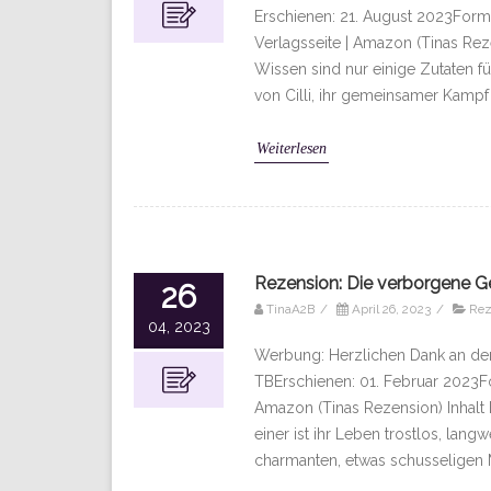
Erschienen: 21. August 2023Forma
Verlagsseite | Amazon (Tinas Reze
Wissen sind nur einige Zutaten f
von Cilli, ihr gemeinsamer Kampf
Weiterlesen
Rezension: Die verborgene G
26
TinaA2B
/
April 26, 2023
/
Rez
04, 2023
Werbung: Herzlichen Dank an den 
TBErschienen: 01. Februar 2023Fo
Amazon (Tinas Rezension) Inhalt E
einer ist ihr Leben trostlos, lan
charmanten, etwas schusseligen