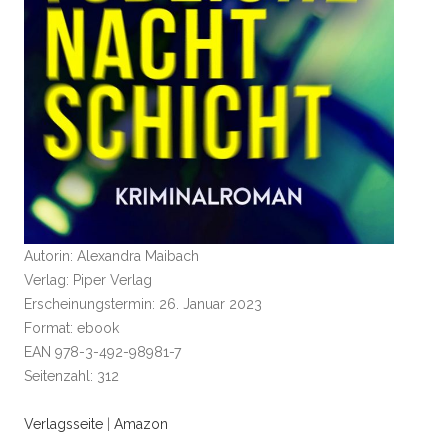
Autorin: Alexandra Maibach
Verlag: Piper Verlag
Erscheinungstermin: 26. Januar 2023
Format: ebook
EAN 978-3-492-98981-7
Seitenzahl: 312
Verlagsseite
|
Amazon