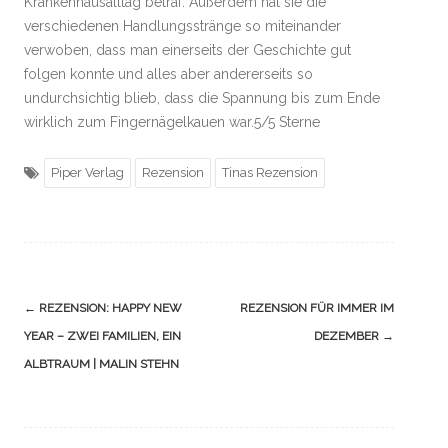
Krankenhausalltag betraf. Außerdem hat sie die
verschiedenen Handlungsstränge so miteinander
verwoben, dass man einerseits der Geschichte gut
folgen konnte und alles aber andererseits so
undurchsichtig blieb, dass die Spannung bis zum Ende
wirklich zum Fingernägelkauen war.5/5 Sterne
Piper Verlag
Rezension
Tinas Rezension
Navigation
←
REZENSION: HAPPY NEW
REZENSION FÜR IMMER IM
(Beiträge)
YEAR – ZWEI FAMILIEN, EIN
DEZEMBER
→
ALBTRAUM | MALIN STEHN