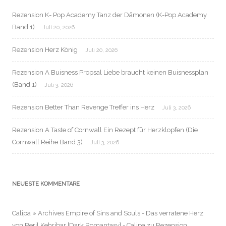
Rezension K- Pop Academy Tanz der Dämonen (K-Pop Academy
Band 1)
Juli 20, 2026
Rezension Herz König
Juli 20, 2026
Rezension A Buisness Propsal Liebe braucht keinen Buisnessplan
(Band 1)
Juli 3, 2026
Rezension Better Than Revenge Treffer ins Herz
Juli 3, 2026
Rezension A Taste of Cornwall Ein Rezept für Herzklopfen (Die
Cornwall Reihe Band 3)
Juli 3, 2026
NEUESTE KOMMENTARE
Calipa » Archives Empire of Sins and Souls - Das verratene Herz
von Beril Kehribar [Dark Romantasy] - Calipa
zu
Rezension