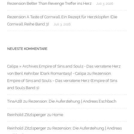
Rezension Better Than Revenge Treffer ins Herz
Juli 3, 2026
Rezension A Taste of Cornwall Ein Rezept für Herzklopfen (Die
Cornwall Reihe Band 3)
Juli 3, 2026
NEUESTE KOMMENTARE
Calipa » Archives Empire of Sins and Souls - Das verratene Herz
von Beril Kehribar [Dark Romantasy] - Calipa
zu
Rezension
Empire of Sins and Souls – Das verratene Herz (Empire of Sins
and Souls Band 1)
TinaA2B
zu
Rezension: Die Auferstehung | Andreas Eschbach
Reinhold Zitzlsperger
zu
Home
Reinhold Zitzlsperger
zu
Rezension: Die Auferstehung | Andreas