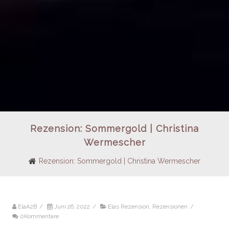
Rezension: Sommergold | Christina
Wermescher
Rezension: Sommergold | Christina Wermescher
ElaA2B
/
Juni 26, 2022
/
Elas Rezension
,
Rezensionen
/
0Kommentare