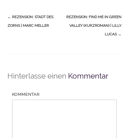
Navigation
←
REZENSION: STADT DES
REZENSION: FIND ME IN GREEN
(Beiträge)
ZORNS | MARC MELLER
VALLEY (KURZROMAN) | LILLY
LUCAS
→
Hinterlasse einen
Kommentar
KOMMENTAR