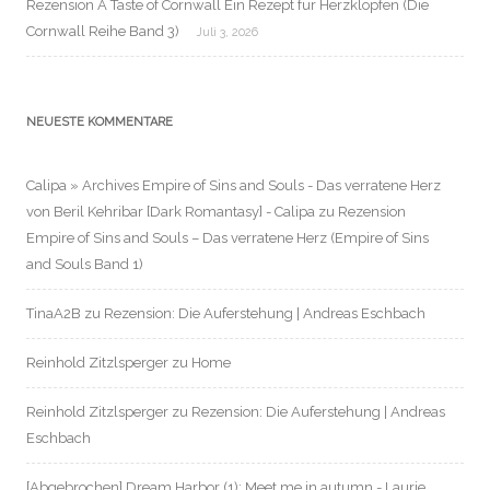
Rezension A Taste of Cornwall Ein Rezept für Herzklopfen (Die
Cornwall Reihe Band 3)
Juli 3, 2026
NEUESTE KOMMENTARE
Calipa » Archives Empire of Sins and Souls - Das verratene Herz
von Beril Kehribar [Dark Romantasy] - Calipa
zu
Rezension
Empire of Sins and Souls – Das verratene Herz (Empire of Sins
and Souls Band 1)
TinaA2B
zu
Rezension: Die Auferstehung | Andreas Eschbach
Reinhold Zitzlsperger
zu
Home
Reinhold Zitzlsperger
zu
Rezension: Die Auferstehung | Andreas
Eschbach
[Abgebrochen] Dream Harbor (1): Meet me in autumn - Laurie