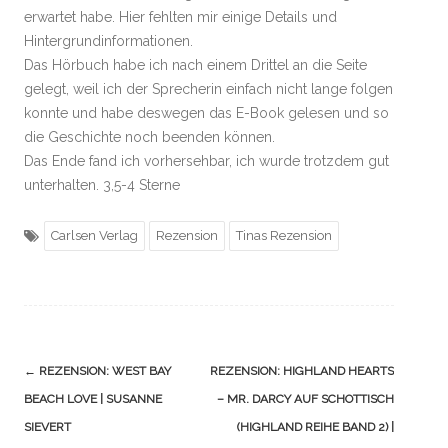
erwartet habe. Hier fehlten mir einige Details und
Hintergrundinformationen.
Das Hörbuch habe ich nach einem Drittel an die Seite
gelegt, weil ich der Sprecherin einfach nicht lange folgen
konnte und habe deswegen das E-Book gelesen und so
die Geschichte noch beenden können.
Das Ende fand ich vorhersehbar, ich wurde trotzdem gut
unterhalten. 3,5-4 Sterne
Carlsen Verlag
Rezension
Tinas Rezension
Navigation
←
REZENSION: WEST BAY
REZENSION: HIGHLAND HEARTS
(Beiträge)
BEACH LOVE | SUSANNE
– MR. DARCY AUF SCHOTTISCH
SIEVERT
(HIGHLAND REIHE BAND 2) |