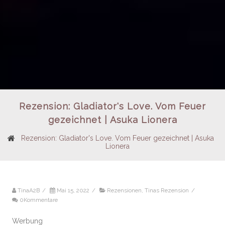
Rezension: Gladiator's Love. Vom Feuer
gezeichnet | Asuka Lionera
Rezension: Gladiator's Love. Vom Feuer gezeichnet | Asuka
Lionera
TinaA2B
/
Mai 15, 2022
/
Rezensionen
,
Tinas Rezension
/
0Kommentare
Werbung