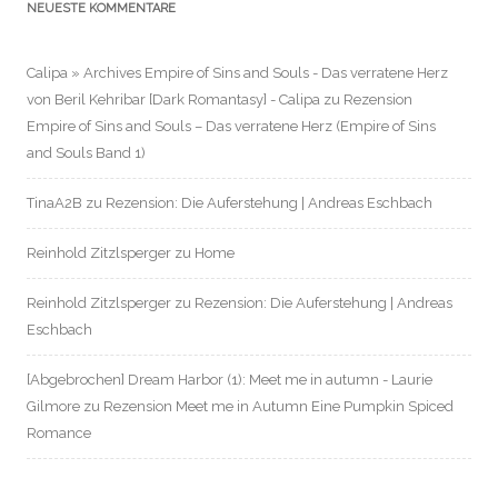
NEUESTE KOMMENTARE
Calipa » Archives Empire of Sins and Souls - Das verratene Herz
von Beril Kehribar [Dark Romantasy] - Calipa
zu
Rezension
Empire of Sins and Souls – Das verratene Herz (Empire of Sins
and Souls Band 1)
TinaA2B
zu
Rezension: Die Auferstehung | Andreas Eschbach
Reinhold Zitzlsperger
zu
Home
Reinhold Zitzlsperger
zu
Rezension: Die Auferstehung | Andreas
Eschbach
[Abgebrochen] Dream Harbor (1): Meet me in autumn - Laurie
Gilmore
zu
Rezension Meet me in Autumn Eine Pumpkin Spiced
Romance