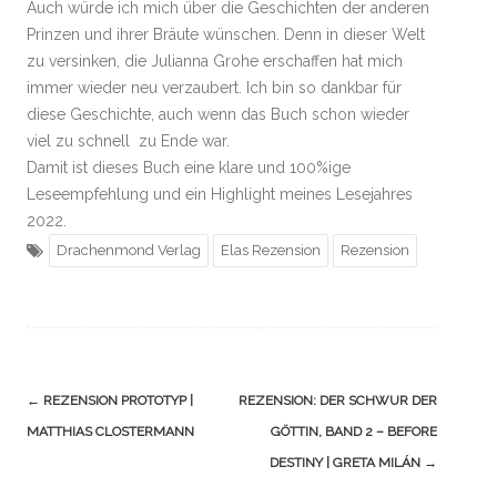
Auch würde ich mich über die Geschichten der anderen
Prinzen und ihrer Bräute wünschen. Denn in dieser Welt
zu versinken, die Julianna Grohe erschaffen hat mich
immer wieder neu verzaubert. Ich bin so dankbar für
diese Geschichte, auch wenn das Buch schon wieder
viel zu schnell zu Ende war.
Damit ist dieses Buch eine klare und 100%ige
Leseempfehlung und ein Highlight meines Lesejahres
2022.
Drachenmond Verlag
Elas Rezension
Rezension
Navigation
←
REZENSION PROTOTYP |
REZENSION: DER SCHWUR DER
(Beiträge)
MATTHIAS CLOSTERMANN
GÖTTIN, BAND 2 – BEFORE
DESTINY | GRETA MILÁN
→