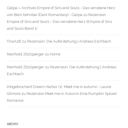
Calipa » Archives Empire of Sins and Souls - Das verratene Herz
von Beril Kehribar [Dark Romantasy] - Calipa
zu
Rezension
Empire of Sins and Souls – Das verratene Herz (Empire of Sins
and Souls Band 1)
TinaA2B
zu
Rezension: Die Auferstehung | Andreas Eschbach
Reinhold Zitzlsperger
zu
Home
Reinhold Zitzlsperger
zu
Rezension: Die Auferstehung | Andreas
Eschbach
[Abgebrochen] Dream Harbor (1): Meet me in autumn - Laurie
Gilmore
zu
Rezension Meet me in Autumn Eine Pumpkin Spiced
Romance
ARCHIV