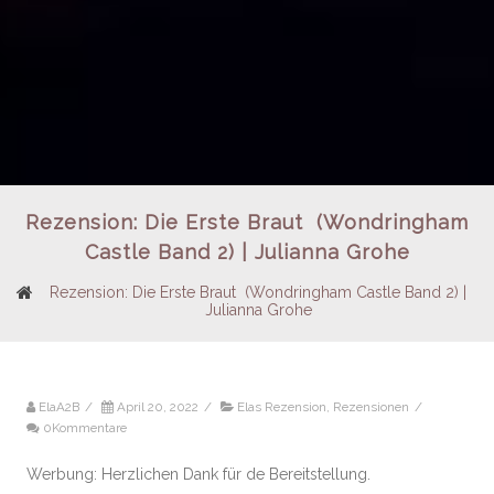
Rezension: Die Erste Braut (Wondringham
Castle Band 2) | Julianna Grohe
Rezension: Die Erste Braut (Wondringham Castle Band 2) |
Julianna Grohe
ElaA2B
/
April 20, 2022
/
Elas Rezension
,
Rezensionen
/
0Kommentare
Werbung: Herzlichen Dank für de Bereitstellung.