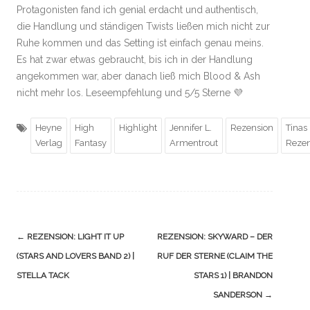
Protagonisten fand ich genial erdacht und authentisch,
die Handlung und ständigen Twists ließen mich nicht zur
Ruhe kommen und das Setting ist einfach genau meins.
Es hat zwar etwas gebraucht, bis ich in der Handlung
angekommen war, aber danach ließ mich Blood & Ash
nicht mehr los. Leseempfehlung und 5/5 Sterne 💜
Heyne
High
Highlight
Jennifer L.
Rezension
Tinas
Verlag
Fantasy
Armentrout
Rezen
Navigation
←
REZENSION: LIGHT IT UP
REZENSION: SKYWARD – DER
(Beiträge)
(STARS AND LOVERS BAND 2) |
RUF DER STERNE (CLAIM THE
STELLA TACK
STARS 1) | BRANDON
SANDERSON
→