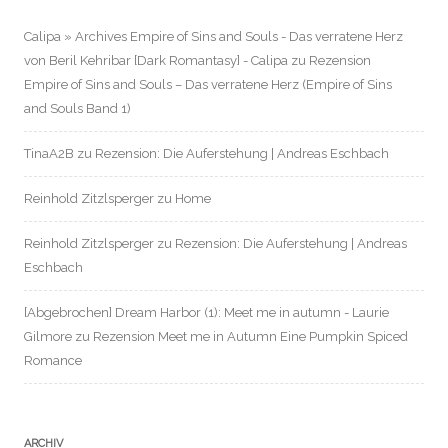
Calipa » Archives Empire of Sins and Souls - Das verratene Herz
von Beril Kehribar [Dark Romantasy] - Calipa
zu
Rezension
Empire of Sins and Souls – Das verratene Herz (Empire of Sins
and Souls Band 1)
TinaA2B
zu
Rezension: Die Auferstehung | Andreas Eschbach
Reinhold Zitzlsperger
zu
Home
Reinhold Zitzlsperger
zu
Rezension: Die Auferstehung | Andreas
Eschbach
[Abgebrochen] Dream Harbor (1): Meet me in autumn - Laurie
Gilmore
zu
Rezension Meet me in Autumn Eine Pumpkin Spiced
Romance
ARCHIV