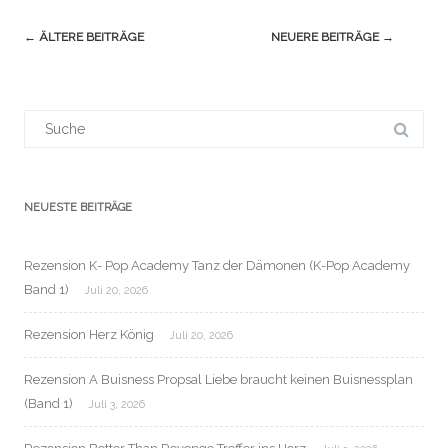
Navigation
←
ÄLTERE BEITRÄGE
NEUERE BEITRÄGE
→
(Beiträge)
Suchergebnis
für:
NEUESTE BEITRÄGE
Rezension K- Pop Academy Tanz der Dämonen (K-Pop Academy
Band 1)
Juli 20, 2026
Rezension Herz König
Juli 20, 2026
Rezension A Buisness Propsal Liebe braucht keinen Buisnessplan
(Band 1)
Juli 3, 2026