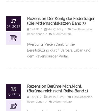
Rezension Der König der Federträger
17
(Die Mitternachtskatzen Band 3)
05, 2023
ElaA2B
/
Mai 17, 2023
/
Elas Rezension
,
Rezensionen
/
0Kommentare
[Werbung] Vielen Dank für die
Bereitstellung durch Barbara Laban und
dem Ravensburger Verlag
Rezension Berühre Mich.Nicht.
15
(Berühre mich nicht Reihe Band 1)
05, 2023
ElaA2B
/
Mai 15, 2023
/
Elas Rezension
,
Rezensionen
/
0Kommentare