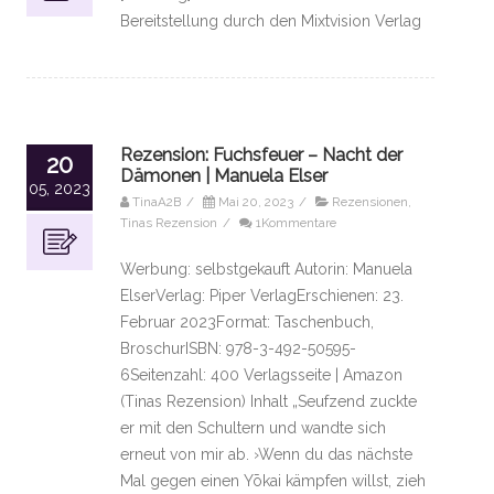
Bereitstellung durch den Mixtvision Verlag
Rezension: Fuchsfeuer – Nacht der
20
Dämonen | Manuela Elser
05, 2023
TinaA2B
/
Mai 20, 2023
/
Rezensionen
,
Tinas Rezension
/
1Kommentare
Werbung: selbstgekauft Autorin: Manuela
ElserVerlag: Piper VerlagErschienen: 23.
Februar 2023Format: Taschenbuch,
BroschurISBN: 978-3-492-50595-
6Seitenzahl: 400 Verlagsseite | Amazon
(Tinas Rezension) Inhalt „Seufzend zuckte
er mit den Schultern und wandte sich
erneut von mir ab. ›Wenn du das nächste
Mal gegen einen Yōkai kämpfen willst, zieh