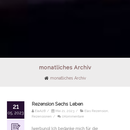
monatliches Archiv
monatliches Archiv
Rezension Sechs Leben
21
ElaA2B
/
Mai 21, 2023
/
Elas Rezension
,
05, 2023
Rezensionen
/
0Kommentare
[werbung] Ich bedanke mich für die