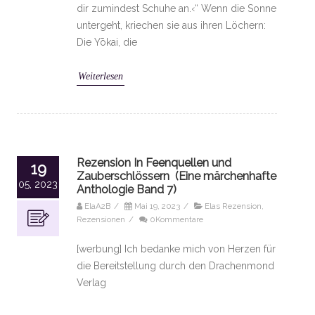
dir zumindest Schuhe an.‹“ Wenn die Sonne
untergeht, kriechen sie aus ihren Löchern:
Die Yōkai, die
Weiterlesen
Rezension In Feenquellen und
19
Zauberschlössern (Eine märchenhafte
05, 2023
Anthologie Band 7)
ElaA2B
/
Mai 19, 2023
/
Elas Rezension
,
Rezensionen
/
0Kommentare
[werbung] Ich bedanke mich von Herzen für
die Bereitstellung durch den Drachenmond
Verlag