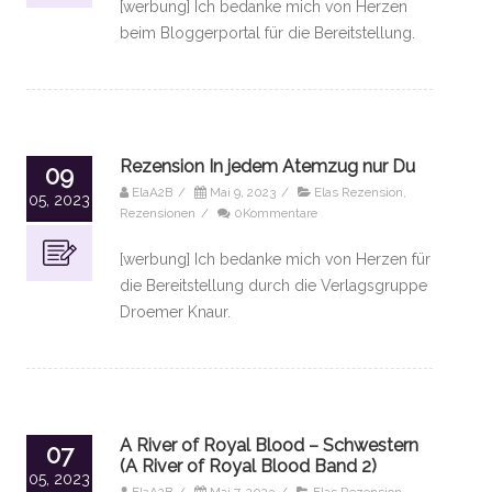
[werbung] Ich bedanke mich von Herzen
beim Bloggerportal für die Bereitstellung.
Rezension In jedem Atemzug nur Du
09
ElaA2B
/
Mai 9, 2023
/
Elas Rezension
,
05, 2023
Rezensionen
/
0Kommentare
[werbung] Ich bedanke mich von Herzen für
die Bereitstellung durch die Verlagsgruppe
Droemer Knaur.
A River of Royal Blood – Schwestern
07
(A River of Royal Blood Band 2)
05, 2023
ElaA2B
/
Mai 7, 2023
/
Elas Rezension
,