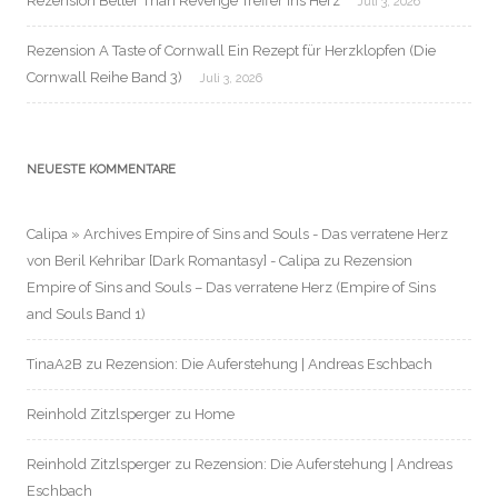
Rezension Better Than Revenge Treffer ins Herz
Juli 3, 2026
Rezension A Taste of Cornwall Ein Rezept für Herzklopfen (Die
Cornwall Reihe Band 3)
Juli 3, 2026
NEUESTE KOMMENTARE
Calipa » Archives Empire of Sins and Souls - Das verratene Herz
von Beril Kehribar [Dark Romantasy] - Calipa
zu
Rezension
Empire of Sins and Souls – Das verratene Herz (Empire of Sins
and Souls Band 1)
TinaA2B
zu
Rezension: Die Auferstehung | Andreas Eschbach
Reinhold Zitzlsperger
zu
Home
Reinhold Zitzlsperger
zu
Rezension: Die Auferstehung | Andreas
Eschbach