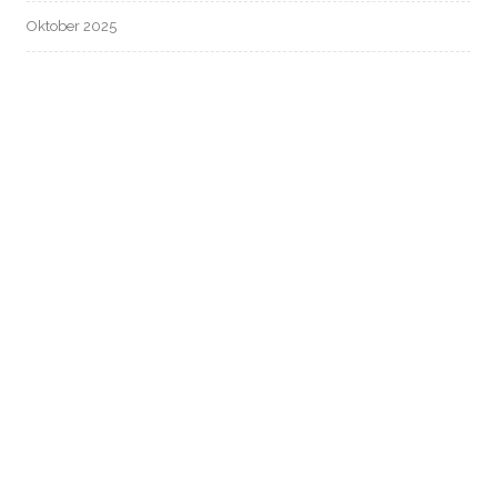
Oktober 2025
September 2025
August 2025
Juli 2025
Juni 2025
Mai 2025
April 2025
März 2025
Februar 2025
Januar 2025