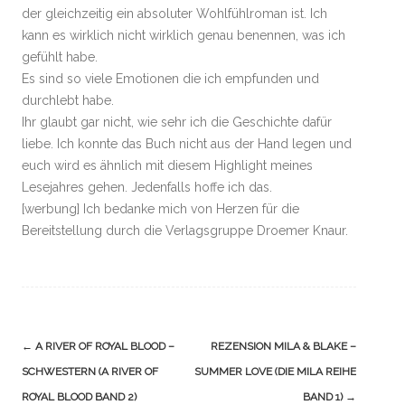
der gleichzeitig ein absoluter Wohlfühlroman ist. Ich
kann es wirklich nicht wirklich genau benennen, was ich
gefühlt habe.
Es sind so viele Emotionen die ich empfunden und
durchlebt habe.
Ihr glaubt gar nicht, wie sehr ich die Geschichte dafür
liebe. Ich konnte das Buch nicht aus der Hand legen und
euch wird es ähnlich mit diesem Highlight meines
Lesejahres gehen. Jedenfalls hoffe ich das.
[werbung] Ich bedanke mich von Herzen für die
Bereitstellung durch die Verlagsgruppe Droemer Knaur.
Navigation
←
A RIVER OF ROYAL BLOOD –
REZENSION MILA & BLAKE –
(Beiträge)
SCHWESTERN (A RIVER OF
SUMMER LOVE (DIE MILA REIHE
ROYAL BLOOD BAND 2)
BAND 1)
→