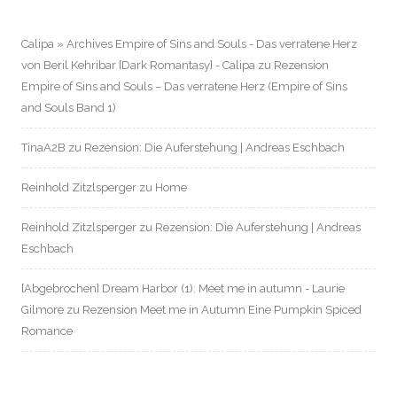
Calipa » Archives Empire of Sins and Souls - Das verratene Herz
von Beril Kehribar [Dark Romantasy] - Calipa
zu
Rezension
Empire of Sins and Souls – Das verratene Herz (Empire of Sins
and Souls Band 1)
TinaA2B
zu
Rezension: Die Auferstehung | Andreas Eschbach
Reinhold Zitzlsperger
zu
Home
Reinhold Zitzlsperger
zu
Rezension: Die Auferstehung | Andreas
Eschbach
[Abgebrochen] Dream Harbor (1): Meet me in autumn - Laurie
Gilmore
zu
Rezension Meet me in Autumn Eine Pumpkin Spiced
Romance