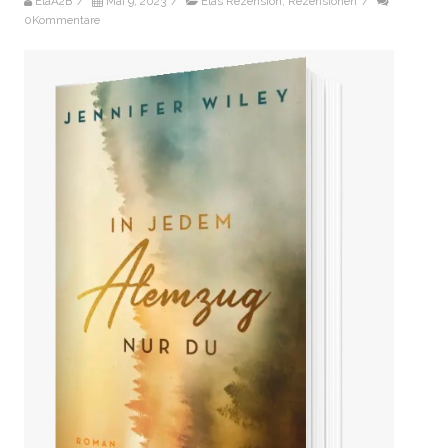
ElaA2B
/
Mai 9, 2023
/
Elas Rezension
,
Rezensionen
/
0Kommentare