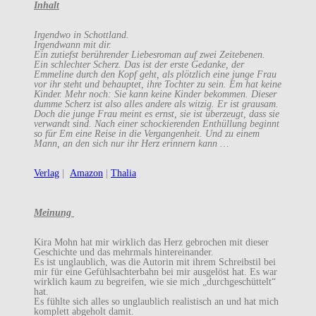
Inhalt
Irgendwo in Schottland.
Irgendwann mit dir.
Ein zutiefst berührender Liebesroman auf zwei Zeitebenen.
Ein schlechter Scherz. Das ist der erste Gedanke, der
Emmeline durch den Kopf geht, als plötzlich eine junge Frau
vor ihr steht und behauptet, ihre Tochter zu sein. Em hat keine
Kinder. Mehr noch: Sie kann keine Kinder bekommen. Dieser
dumme Scherz ist also alles andere als witzig. Er ist grausam.
Doch die junge Frau meint es ernst, sie ist überzeugt, dass sie
verwandt sind. Nach einer schockierenden Enthüllung beginnt
so für Em eine Reise in die Vergangenheit. Und zu einem
Mann, an den sich nur ihr Herz erinnern kann …
Verlag
|
Amazon
|
Thalia
Meinung
Kira Mohn hat mir wirklich das Herz gebrochen mit dieser
Geschichte und das mehrmals hintereinander.
Es ist unglaublich, was die Autorin mit ihrem Schreibstil bei
mir für eine Gefühlsachterbahn bei mir ausgelöst hat. Es war
wirklich kaum zu begreifen, wie sie mich „durchgeschüttelt“
hat.
Es fühlte sich alles so unglaublich realistisch an und hat mich
komplett abgeholt damit.