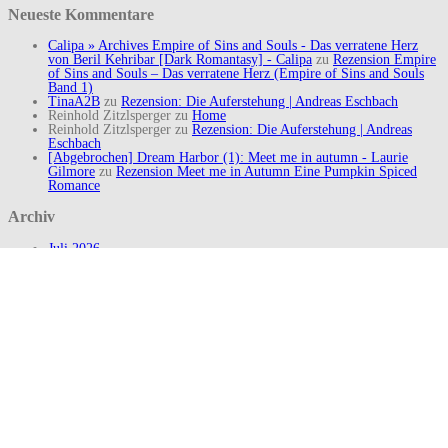
Neueste Kommentare
Calipa » Archives Empire of Sins and Souls - Das verratene Herz
von Beril Kehribar [Dark Romantasy] - Calipa
zu
Rezension Empire
of Sins and Souls – Das verratene Herz (Empire of Sins and Souls
Band 1)
TinaA2B
zu
Rezension: Die Auferstehung | Andreas Eschbach
Reinhold Zitzlsperger
zu
Home
Reinhold Zitzlsperger
zu
Rezension: Die Auferstehung | Andreas
Eschbach
[Abgebrochen] Dream Harbor (1): Meet me in autumn - Laurie
Gilmore
zu
Rezension Meet me in Autumn Eine Pumpkin Spiced
Romance
Archiv
Juli 2026
Juni 2026
Mai 2026
April 2026
März 2026
Februar 2026
Januar 2026
Dezember 2025
November 2025
Oktober 2025
September 2025
August 2025
Juli 2025
Juni 2025
Mai 2025