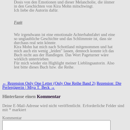
Dosis von den Emotionen und dieser Melancholie, die immer
in den Geschichten von Kira Mohn mitschwingt.
Ich liebe die Autorin dafür.
Fazit
Wir irgendwann ist eine emotionale Achterbahnfahrt und eine
so unglaubliche Geschichte und das Schlimmste ist, dass sie
durchaus real sein könnte.
Kira Mohn hat mich nach Schottland mitgenommen und hat
mich auch ein wenig „leiden“ lassen, dennoch konnte ich das
Buch nicht aus der Handlegen. Das Wort Pageturner wäre
wirklich untertrieben.
Für mich wieder ein Highlight meiner Lieblingsautorin. Also
lest bitte dieses Buch bzw. die Reihe.
Navigation
←
Rezension Only One Letter (Only One Reihe Band 2)
Rezension: Die
(Beiträge)
Perlenjägerin | Miya T. Beck
→
Hinterlasse einen
Kommentar
Deine E-Mail-Adresse wird nicht veröffentlicht.
Erforderliche Felder sind
mit
*
markiert
Kommentar