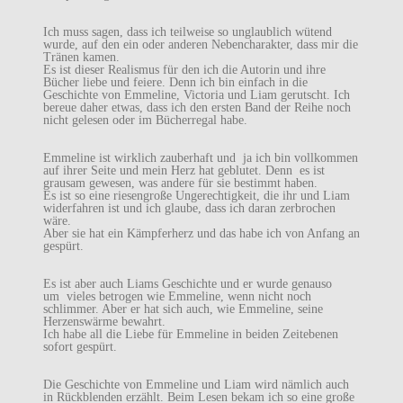
Ich muss sagen, dass ich teilweise so unglaublich wütend
wurde, auf den ein oder anderen Nebencharakter, dass mir die
Tränen kamen.
Es ist dieser Realismus für den ich die Autorin und ihre
Bücher liebe und feiere. Denn ich bin einfach in die
Geschichte von Emmeline, Victoria und Liam gerutscht. Ich
bereue daher etwas, dass ich den ersten Band der Reihe noch
nicht gelesen oder im Bücherregal habe.
Emmeline ist wirklich zauberhaft und ja ich bin vollkommen
auf ihrer Seite und mein Herz hat geblutet. Denn es ist
grausam gewesen, was andere für sie bestimmt haben.
Es ist so eine riesengroße Ungerechtigkeit, die ihr und Liam
widerfahren ist und ich glaube, dass ich daran zerbrochen
wäre.
Aber sie hat ein Kämpferherz und das habe ich von Anfang an
gespürt.
Es ist aber auch Liams Geschichte und er wurde genauso
um vieles betrogen wie Emmeline, wenn nicht noch
schlimmer. Aber er hat sich auch, wie Emmeline, seine
Herzenswärme bewahrt.
Ich habe all die Liebe für Emmeline in beiden Zeitebenen
sofort gespürt.
Die Geschichte von Emmeline und Liam wird nämlich auch
in Rückblenden erzählt. Beim Lesen bekam ich so eine große