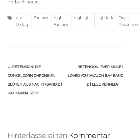
Hörbuch hören…
dtv
Fantasy
High
Highlight
Lightlark
Tinas
Verlag
Fantasy
Rezension
Navigation
←
REZENSION: DIE
REZENSION: EVER SINCE I
(Beiträge)
DUNKELDORN CHRONIKEN
LOVED YOU (AVALON BAY BAND
BLÜTEN AUS NACHT (BAND 1) |
1) | ELLE KENNEDY
→
KATHARINA SECK
Hinterlasse einen
Kommentar