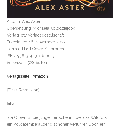
Autorin: Alex Aster
Übersetzung: Michaela Kolodziejcok
Verlag: dtv Verlagsgesellschaft
Erschienen: 16. November 2022
Format: Hard Cover / Hörbuch
ISBN: 978-3-423-76000-3
Seitenzahl: 528 Seiten
Verlagsseite
|
Amazon
(Tinas Rezension)
Inhalt
Isla Crown ist die junge Herrscherin über das Wildfolk,
ein Volk atemberaubend schöner Verführer. Doch ein