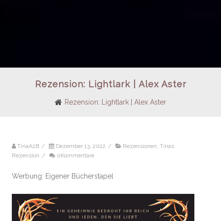
Rezension: Lightlark | Alex Aster
Rezension: Lightlark | Alex Aster
TinaA2B
/
Dezember 13, 2022
/
Rezensionen
,
Tinas
Rezension
/
0Kommentare
Werbung: Eigener Bücherstapel