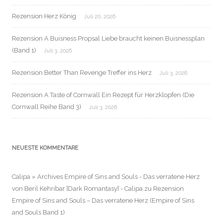
Rezension Herz König
Juli 20, 2026
Rezension A Buisness Propsal Liebe braucht keinen Buisnessplan
(Band 1)
Juli 3, 2026
Rezension Better Than Revenge Treffer ins Herz
Juli 3, 2026
Rezension A Taste of Cornwall Ein Rezept für Herzklopfen (Die
Cornwall Reihe Band 3)
Juli 3, 2026
NEUESTE KOMMENTARE
Calipa » Archives Empire of Sins and Souls - Das verratene Herz
von Beril Kehribar [Dark Romantasy] - Calipa
zu
Rezension
Empire of Sins and Souls – Das verratene Herz (Empire of Sins
and Souls Band 1)