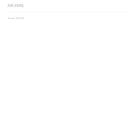
Juli 2025
Juni 2025
Mai 2025
April 2025
März 2025
Februar 2025
Januar 2025
Dezember 2024
November 2024
Oktober 2024