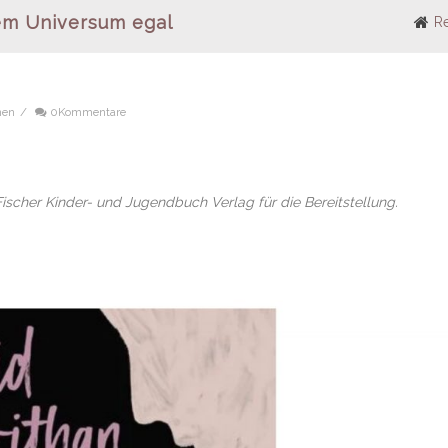
dem Universum egal
Re
nen
/
0Kommentare
scher Kinder- und Jugendbuch Verlag für die Bereitstellung.