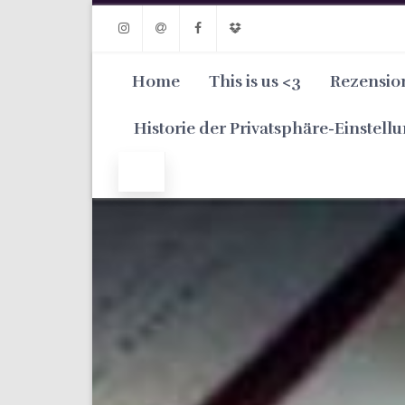
Instagram
Email
Facebook
Dropbox
Home
This is us <3
Rezensio
Historie der Privatsphäre-Einstell