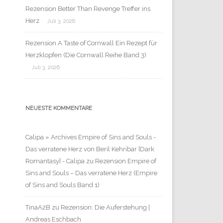
Rezension Better Than Revenge Treffer ins
Herz
Juli 3, 2026
Rezension A Taste of Cornwall Ein Rezept für
Herzklopfen (Die Cornwall Reihe Band 3)
Juli 3, 2026
NEUESTE KOMMENTARE
Calipa » Archives Empire of Sins and Souls -
Das verratene Herz von Beril Kehribar [Dark
Romantasy] - Calipa
zu
Rezension Empire of
Sins and Souls – Das verratene Herz (Empire
of Sins and Souls Band 1)
TinaA2B
zu
Rezension: Die Auferstehung |
Andreas Eschbach