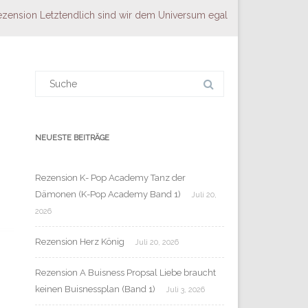
zension Letztendlich sind wir dem Universum egal
Suchergebnis
für:
NEUESTE BEITRÄGE
Rezension K- Pop Academy Tanz der
Dämonen (K-Pop Academy Band 1)
Juli 20,
2026
Rezension Herz König
Juli 20, 2026
Rezension A Buisness Propsal Liebe braucht
keinen Buisnessplan (Band 1)
Juli 3, 2026