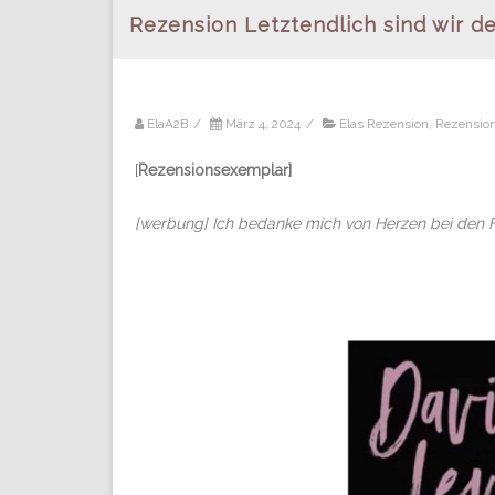
Rezension Letztendlich sind wir 
ElaA2B
/
März 4, 2024
/
Elas Rezension
,
Rezensio
[
Rezensionsexemplar]
[werbung] Ich bedanke mich von Herzen bei den Fi