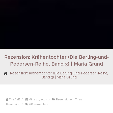
Rezension: Krähentochter (Die Berling-und-
Pedersen-Reihe, Band 3) | Maria Grund
Rezension: Krähentochter (Die Berling-und-Pedersen-Reihe,
Band 3) | Maria Grund
TinaA2B
/
März 23, 2024
/
Rezensionen
,
Tinas
Rezension
/
0Kommentare