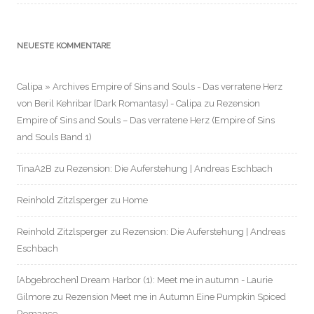
NEUESTE KOMMENTARE
Calipa » Archives Empire of Sins and Souls - Das verratene Herz
von Beril Kehribar [Dark Romantasy] - Calipa
zu
Rezension
Empire of Sins and Souls – Das verratene Herz (Empire of Sins
and Souls Band 1)
TinaA2B
zu
Rezension: Die Auferstehung | Andreas Eschbach
Reinhold Zitzlsperger
zu
Home
Reinhold Zitzlsperger
zu
Rezension: Die Auferstehung | Andreas
Eschbach
[Abgebrochen] Dream Harbor (1): Meet me in autumn - Laurie
Gilmore
zu
Rezension Meet me in Autumn Eine Pumpkin Spiced
Romance