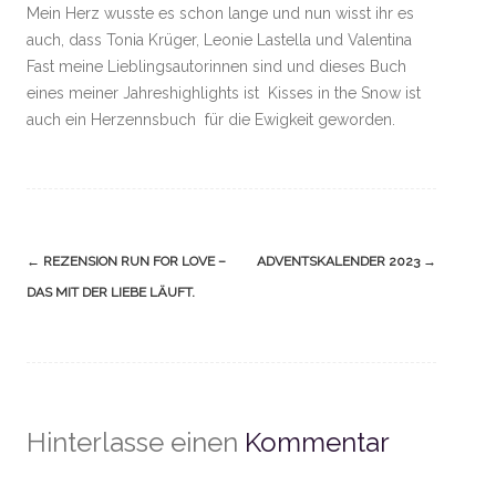
Mein Herz wusste es schon lange und nun wisst ihr es
auch, dass Tonia Krüger, Leonie Lastella und Valentina
Fast meine Lieblingsautorinnen sind und dieses Buch
eines meiner Jahreshighlights ist Kisses in the Snow ist
auch ein Herzennsbuch für die Ewigkeit geworden.
Navigation
←
REZENSION RUN FOR LOVE –
ADVENTSKALENDER 2023
→
(Beiträge)
DAS MIT DER LIEBE LÄUFT.
Hinterlasse einen
Kommentar