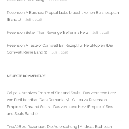
Rezension A Buisness Propsal Liebe braucht keinen Buisnessplan
(Band 1)
Juli 3, 2026
Rezension Better Than Revenge Treffer ins Herz
Juli 3, 2026
Rezension A Taste of Cornwall Ein Rezept für Herzklopfen (Die
Cornwall Reihe Band 3)
Juli 3, 2026
NEUESTE KOMMENTARE
Calipa » Archives Empire of Sins and Souls - Das verratene Herz
von Beril Kehribar [Dark Romantasy] - Calipa
zu
Rezension
Empire of Sins and Souls – Das verratene Herz (Empire of Sins
and Souls Band 1)
TinaA2B
zu
Rezension: Die Auferstehung | Andreas Eschbach