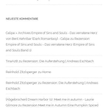
NEUESTE KOMMENTARE
Calipa » Archives Empire of Sins and Souls - Das verratene Herz
von Beril Kehribar [Dark Romantasy] - Calipa
zu
Rezension
Empire of Sins and Souls – Das verratene Herz (Empire of Sins
and Souls Band 1)
TinaA2B
zu
Rezension: Die Auferstehung | Andreas Eschbach
Reinhold Zitzlsperger
zu
Home
Reinhold Zitzlsperger
zu
Rezension: Die Auferstehung | Andreas
Eschbach
[Abgebrochen] Dream Harbor (1): Meet me in autumn - Laurie
Gilmore
zu
Rezension Meet me in Autumn Eine Pumpkin Spiced