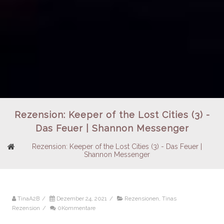
Rezension: Keeper of the Lost Cities (3) -
Das Feuer | Shannon Messenger
Rezension: Keeper of the Lost Cities (3) - Das Feuer |
Shannon Messenger
TinaA2B
/
Dezember 24, 2021
/
Rezensionen
,
Tinas
Rezension
/
0Kommentare