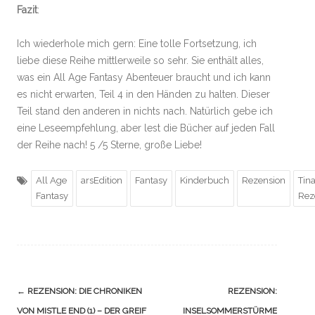
Fazit
:
Ich wiederhole mich gern: Eine tolle Fortsetzung, ich
liebe diese Reihe mittlerweile so sehr. Sie enthält alles,
was ein All Age Fantasy Abenteuer braucht und ich kann
es nicht erwarten, Teil 4 in den Händen zu halten. Dieser
Teil stand den anderen in nichts nach. Natürlich gebe ich
eine Leseempfehlung, aber lest die Bücher auf jeden Fall
der Reihe nach! 5 /5 Sterne, große Liebe!
All Age
arsEdition
Fantasy
Kinderbuch
Rezension
Tin
Fantasy
Rez
Navigation
←
REZENSION: DIE CHRONIKEN
REZENSION:
(Beiträge)
VON MISTLE END (1) – DER GREIF
INSELSOMMERSTÜRME