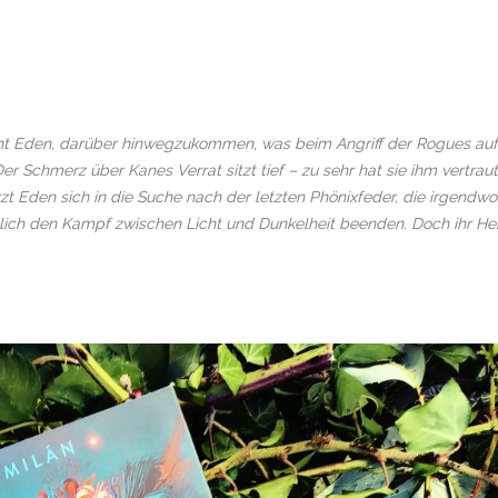
ucht Eden, darüber hinwegzukommen, was beim Angriff der Rogues auf
er Schmerz über Kanes Verrat sitzt tief – zu sehr hat sie ihm vertraut
rzt Eden sich in die Suche nach der letzten Phönixfeder, die irgendwo
ndlich den Kampf zwischen Licht und Dunkelheit beenden. Doch ihr He