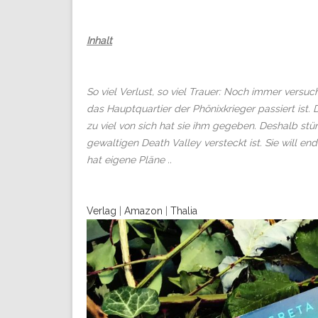
Inhalt
So viel Verlust, so viel Trauer: Noch immer vers
das Hauptquartier der Phönixkrieger passiert ist. D
zu viel von sich hat sie ihm gegeben. Deshalb stü
gewaltigen Death Valley versteckt ist. Sie will e
hat eigene Pläne ..
Verlag
|
Amazon
|
Thalia