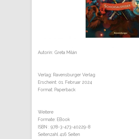
Autorin: Greta Milán
Verlag: Ravensburger Verlag
Erscheint: 01. Februar 2024
Format: Paperback
Weitere
Formate: EBook
ISBN : 978-3-473-40229-8
Seitenzahl 416 Seiten