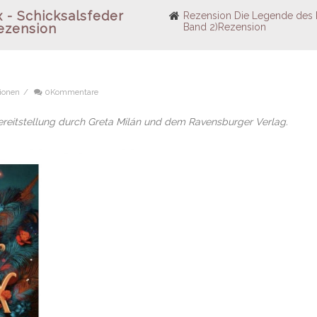
 - Schicksalsfeder
Rezension Die Legende des P
ezension
Band 2)Rezension
ionen
/
0Kommentare
ereitstellung durch Greta Milán und dem Ravensburger Verlag.