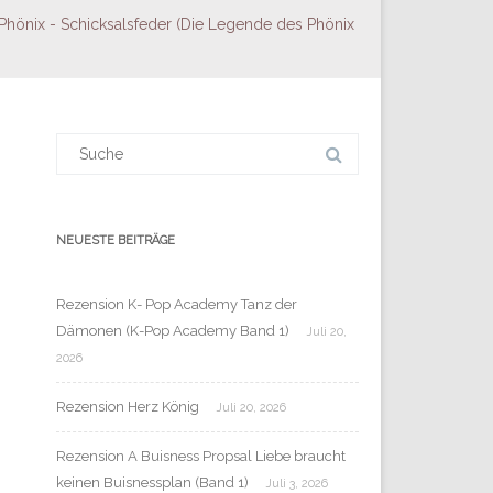
hönix - Schicksalsfeder (Die Legende des Phönix
Suchergebnis
für:
NEUESTE BEITRÄGE
Rezension K- Pop Academy Tanz der
Dämonen (K-Pop Academy Band 1)
Juli 20,
2026
Rezension Herz König
Juli 20, 2026
Rezension A Buisness Propsal Liebe braucht
keinen Buisnessplan (Band 1)
Juli 3, 2026