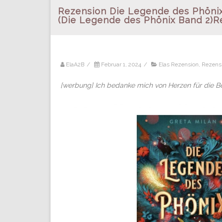
Rezension Die Legende des Phönix
(Die Legende des Phönix Band 2)R
ElaA2B
/
Februar 1, 2024
/
Elas Rezension
,
Rezens
[werbung] Ich bedanke mich von Herzen für die B