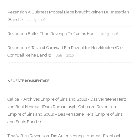
Rezension A Buisness Propsal Liebe braucht keinen Buisnessplan
(Band 1)
Juli 3, 2026
Rezension Better Than Revenge Treffer ins Herz
Juli 3, 2026
Rezension A Taste of Cornwall Ein Rezept für Herzklopfen (Die
Cornwall Reihe Band 3)
Juli 3, 2026
NEUESTE KOMMENTARE
Calipa » Archives Empire of Sins and Souls - Das verratene Herz
von Beril Kehribar [Dark Romantasy] - Calipa
zu
Rezension
Empire of Sins and Souls – Das verratene Herz (Empire of Sins
and Souls Band 1)
TinaA2B
zu
Rezension: Die Auferstehung | Andreas Eschbach