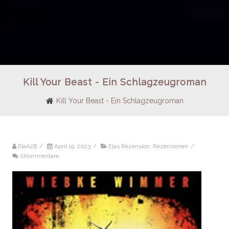
Kill Your Beast - Ein Schlagzeugroman
Kill Your Beast - Ein Schlagzeugroman
ElaA2B
/
April 19, 2023
/
Elas Rezension
,
Rezensionen
/
0Kommentare