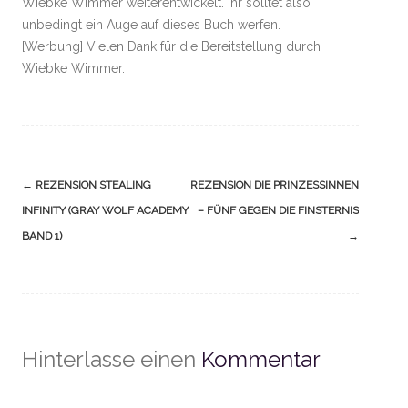
Wiebke Wimmer weiterentwickelt. Ihr solltet also
unbedingt ein Auge auf dieses Buch werfen.
[Werbung] Vielen Dank für die Bereitstellung durch
Wiebke Wimmer.
Navigation
←
REZENSION STEALING
REZENSION DIE PRINZESSINNEN
(Beiträge)
INFINITY (GRAY WOLF ACADEMY
– FÜNF GEGEN DIE FINSTERNIS
BAND 1)
→
Hinterlasse einen
Kommentar