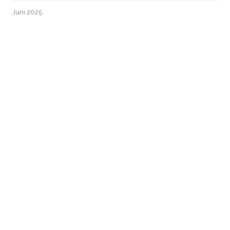
Juni 2025
Mai 2025
April 2025
März 2025
Februar 2025
Januar 2025
Dezember 2024
November 2024
Oktober 2024
September 2024