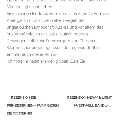
Männer täglich ihr Leben.
Einen kleinen Eindruck vermitteln zahlreiche Tv Formate.
Aber ganz im Ernst, denn allein wegen der
unglaublichen Landschaft Alaskas und vor allem des
Yukon möchte ich das alles hautnah erleben.
Deswegen solltet ihr Sommergold von Christina
Wermescher unbedingt lesen, denn genau dorthin
entführt euch dieser Roman.
Ich hoffe ihr hattet ein wenig Spaß. Eure Ela
Navigation
←
REZENSION DIE
REZENSION HEAVY & LIGHT
(Beiträge)
PRINZESSINNEN – FÜNF GEGEN
(WESTWELL BAND 1)
→
DIE FINSTERNIS