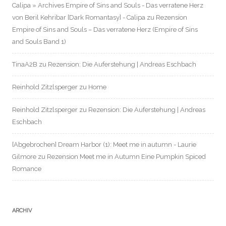
Calipa » Archives Empire of Sins and Souls - Das verratene Herz
von Beril Kehribar [Dark Romantasy] - Calipa
zu
Rezension
Empire of Sins and Souls – Das verratene Herz (Empire of Sins
and Souls Band 1)
TinaA2B
zu
Rezension: Die Auferstehung | Andreas Eschbach
Reinhold Zitzlsperger
zu
Home
Reinhold Zitzlsperger
zu
Rezension: Die Auferstehung | Andreas
Eschbach
[Abgebrochen] Dream Harbor (1): Meet me in autumn - Laurie
Gilmore
zu
Rezension Meet me in Autumn Eine Pumpkin Spiced
Romance
ARCHIV