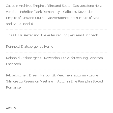
Calipa » Archives Empire of Sins and Souls - Das verratene Herz
von Beril Kehribar [Dark Romantasy] - Calipa
zu
Rezension
Empire of Sins and Souls – Das verratene Herz (Empire of Sins
and Souls Band 1)
TinaA2B
zu
Rezension: Die Auferstehung | Andreas Eschbach
Reinhold Zitzlsperger
zu
Home
Reinhold Zitzlsperger
zu
Rezension: Die Auferstehung | Andreas
Eschbach
[Abgebrochen] Dream Harbor (1): Meet me in autumn - Laurie
Gilmore
zu
Rezension Meet me in Autumn Eine Pumpkin Spiced
Romance
ARCHIV