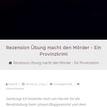
Rezension Übung macht den Mörder - Ein
Provinzkrimi
Rezension Übung macht den Mörder - Ein Provinzkrimi
ElaA2B
/
Januar 24, 2024
/
Uncategorized
/
0Kommentare
[werbung] Ich bedanke mich von Herzen für die
Bereitstellung beim @team.Bloggerportal und dem