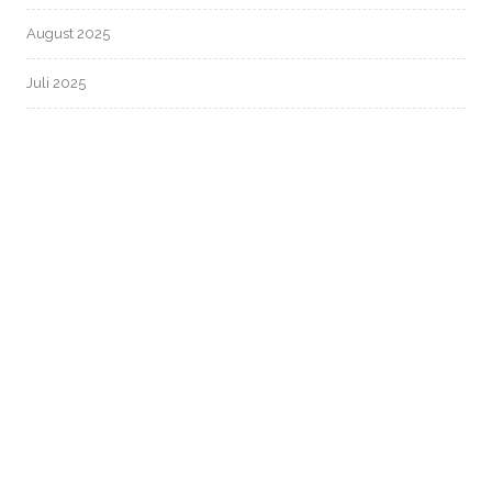
August 2025
Juli 2025
Juni 2025
Mai 2025
April 2025
März 2025
Februar 2025
Januar 2025
Dezember 2024
November 2024