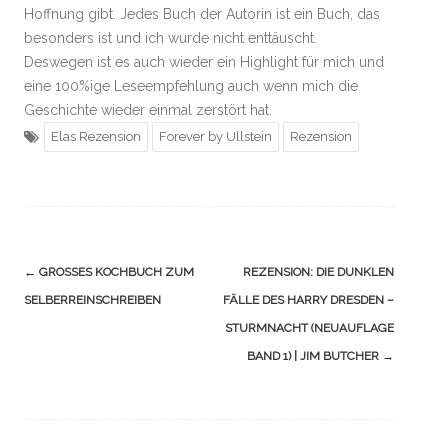
Hoffnung gibt. Jedes Buch der Autorin ist ein Buch, das
besonders ist und ich wurde nicht enttäuscht.
Deswegen ist es auch wieder ein Highlight für mich und
eine 100%ige Leseempfehlung auch wenn mich die
Geschichte wieder einmal zerstört hat.
Elas Rezension
Forever by Ullstein
Rezension
Navigation
←
GROSSES KOCHBUCH ZUM S
REZENSION: DIE DUNKLEN
(Beiträge)
ELBERREINSCHREIBEN
FÄLLE DES HARRY DRESDEN –
STURMNACHT (NEUAUFLAGE
BAND 1) | JIM BUTCHER
→