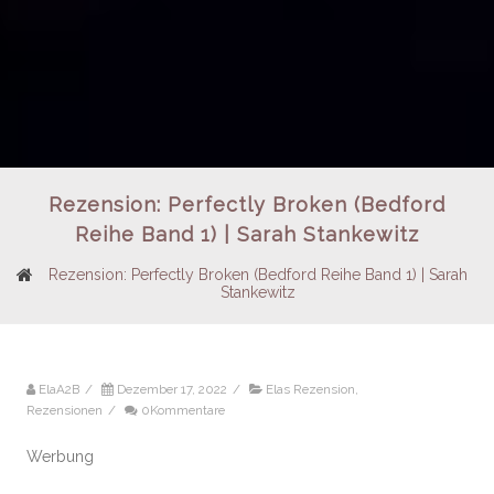
Rezension: Perfectly Broken (Bedford
Reihe Band 1) | Sarah Stankewitz
Rezension: Perfectly Broken (Bedford Reihe Band 1) | Sarah
Stankewitz
ElaA2B
/
Dezember 17, 2022
/
Elas Rezension
,
Rezensionen
/
0Kommentare
Werbung