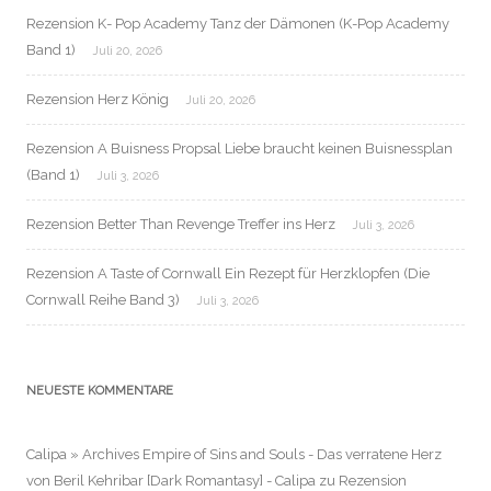
Rezension K- Pop Academy Tanz der Dämonen (K-Pop Academy
Band 1)
Juli 20, 2026
Rezension Herz König
Juli 20, 2026
Rezension A Buisness Propsal Liebe braucht keinen Buisnessplan
(Band 1)
Juli 3, 2026
Rezension Better Than Revenge Treffer ins Herz
Juli 3, 2026
Rezension A Taste of Cornwall Ein Rezept für Herzklopfen (Die
Cornwall Reihe Band 3)
Juli 3, 2026
NEUESTE KOMMENTARE
Calipa » Archives Empire of Sins and Souls - Das verratene Herz
von Beril Kehribar [Dark Romantasy] - Calipa
zu
Rezension