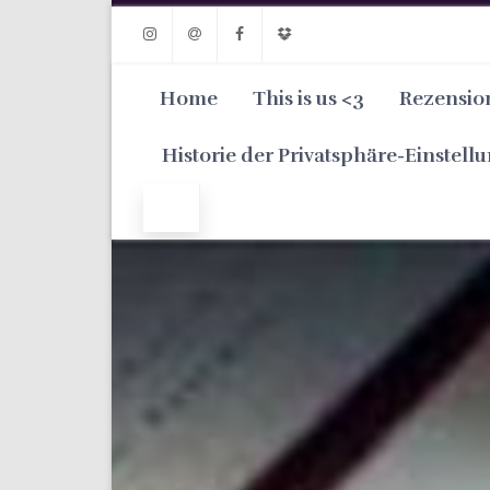
Instagram
Email
Facebook
Dropbox
Home
This is us <3
Rezensio
Historie der Privatsphäre-Einstell