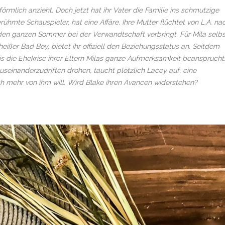
 förmlich anzieht. Doch jetzt hat ihr Vater die Familie ins schmutzige
rühmte Schauspieler, hat eine Affäre. Ihre Mutter flüchtet von L.A. na
 den ganzen Sommer bei der Verwandtschaft verbringt. Für Mila selbs
 heißer Bad Boy, bietet ihr offiziell den Beziehungsstatus an. Seitdem
Bis die Ehekrise ihrer Eltern Milas ganze Aufmerksamkeit beansprucht
useinanderzudriften drohen, taucht plötzlich Lacey auf, eine
ich mehr von ihm will. Wird Blake ihren Avancen widerstehen?