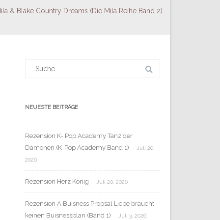
la & Blake Country Dreams (Die Mila Reihe Band 2)
Suchergebnis
für:
NEUESTE BEITRÄGE
Rezension K- Pop Academy Tanz der
Dämonen (K-Pop Academy Band 1)
Juli 20,
2026
Rezension Herz König
Juli 20, 2026
Rezension A Buisness Propsal Liebe braucht
keinen Buisnessplan (Band 1)
Juli 3, 2026