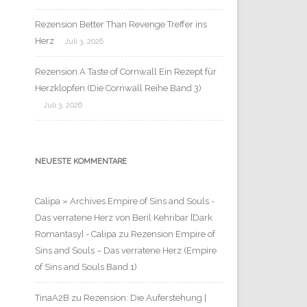
Rezension Better Than Revenge Treffer ins
Herz
Juli 3, 2026
Rezension A Taste of Cornwall Ein Rezept für
Herzklopfen (Die Cornwall Reihe Band 3)
Juli 3, 2026
NEUESTE KOMMENTARE
Calipa » Archives Empire of Sins and Souls -
Das verratene Herz von Beril Kehribar [Dark
Romantasy] - Calipa
zu
Rezension Empire of
Sins and Souls – Das verratene Herz (Empire
of Sins and Souls Band 1)
TinaA2B
zu
Rezension: Die Auferstehung |