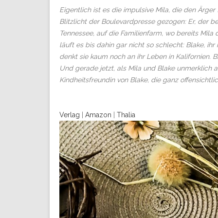
Eigentlich ist es die impulsive Mila, die den Ärger
Blitzlicht der Boulevardpresse gezogen: Er, der be
Tennessee, auf die Familienfarm, wo bereits Mila
läuft es bis dahin gar nicht so schlecht: Blake, ihr
denkt sie kaum noch an ihr Leben in Kalifornien. 
Und gerade jetzt, als Mila und Blake unmerklich a
Kindheitsfreundin von Blake, die ganz offensichtl
Verlag
|
Amazon
|
Thalia