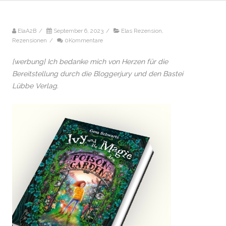
ElaA2B
/
September 6, 2023
/
Elas Rezension
,
Rezensionen
/
0Kommentare
[werbung] Ich bedanke mich von Herzen für die
Bereitstellung durch die Bloggerjury und den Bastei
Lübbe Verlag.