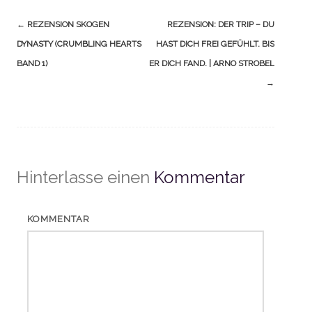
Navigation
←
REZENSION SKOGEN
REZENSION: DER TRIP – DU
(Beiträge)
DYNASTY (CRUMBLING HEARTS
HAST DICH FREI GEFÜHLT. BIS
BAND 1)
ER DICH FAND. | ARNO STROBEL
→
Hinterlasse einen
Kommentar
KOMMENTAR