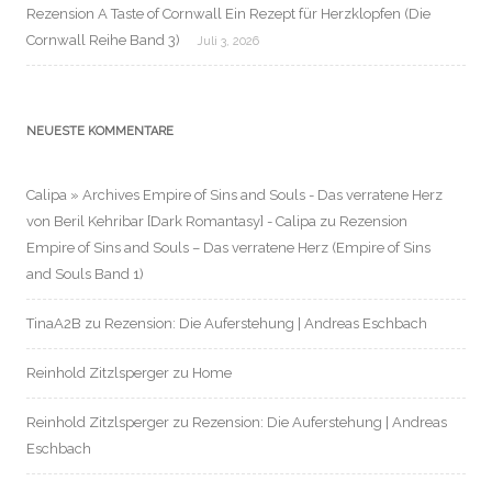
Rezension A Taste of Cornwall Ein Rezept für Herzklopfen (Die
Cornwall Reihe Band 3)
Juli 3, 2026
NEUESTE KOMMENTARE
Calipa » Archives Empire of Sins and Souls - Das verratene Herz
von Beril Kehribar [Dark Romantasy] - Calipa
zu
Rezension
Empire of Sins and Souls – Das verratene Herz (Empire of Sins
and Souls Band 1)
TinaA2B
zu
Rezension: Die Auferstehung | Andreas Eschbach
Reinhold Zitzlsperger
zu
Home
Reinhold Zitzlsperger
zu
Rezension: Die Auferstehung | Andreas
Eschbach