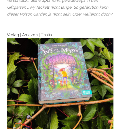
verschluckt. Seine Spur führt geradewegs in den
Giftgarten … Ivy fackelt nicht lange. So gefährlich kann
dieser Poison Garden ja nicht sein. Oder vielleicht doch?
Verlag
|
Amazon
|
Thalia