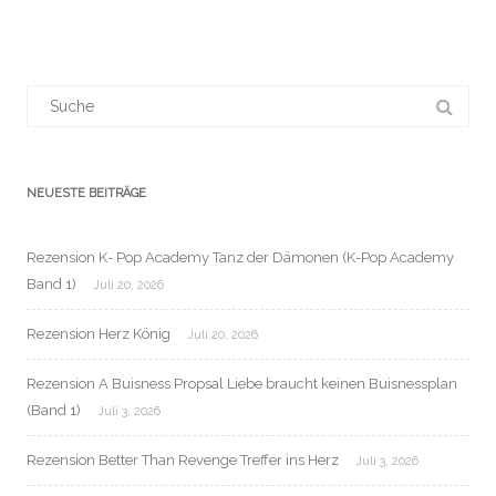
Suchergebnis
für:
NEUESTE BEITRÄGE
Rezension K- Pop Academy Tanz der Dämonen (K-Pop Academy
Band 1)
Juli 20, 2026
Rezension Herz König
Juli 20, 2026
Rezension A Buisness Propsal Liebe braucht keinen Buisnessplan
(Band 1)
Juli 3, 2026
Rezension Better Than Revenge Treffer ins Herz
Juli 3, 2026