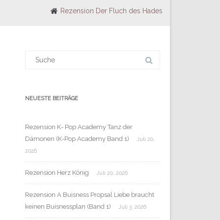
Rezension Der Fluch des Hades
Suchergebnis
für:
NEUESTE BEITRÄGE
Rezension K- Pop Academy Tanz der
Dämonen (K-Pop Academy Band 1)
Juli 20,
2026
Rezension Herz König
Juli 20, 2026
Rezension A Buisness Propsal Liebe braucht
keinen Buisnessplan (Band 1)
Juli 3, 2026