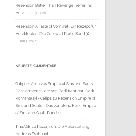
Rezension Better Than Revenge Treffer ins
Herz
Juli 3, 2026
Rezension A Taste of Cornwall Ein Rezept für
Herzklopfen (Die Cornwall Reihe Band 3)
Juli 3, 2026
NEUESTE KOMMENTARE
Calipa » Archives Empire of Sins and Souls -
Das verratene Herz von Beril Kehribar [Dark
Romantasy] - Calipa
zu
Rezension Empire of
Sins and Souls – Das verratene Herz (Empire
of Sins and Souls Band 1)
TinaA2B
zu
Rezension: Die Auferstehung |
Andreas Eschbach