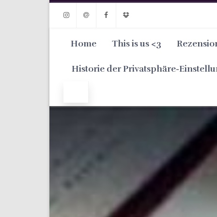
Instagram
Email
Facebook
Dropbox
Home
This is us <3
Rezensio
Historie der Privatsphäre-Einstell