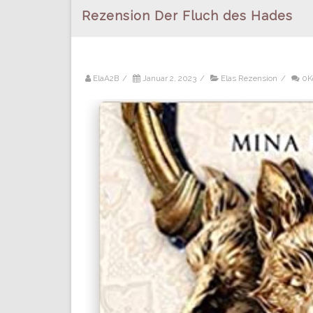
Rezension Der Fluch des Hades
ElaA2B
/
Januar 2, 2023
/
Elas Rezension
/
0K