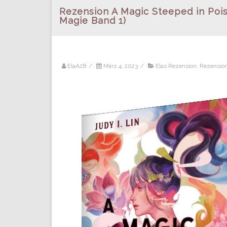
Rezension A Magic Steeped in Poi
Magie Band 1)
ElaA2B
/
März 4, 2023
/
Elas Rezension
,
Rezensio