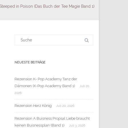
Steeped in Poison (Das Buch der Tee Magie Band 1)
Suchergebnis
für:
NEUESTE BEITRÄGE
Rezension K- Pop Academy Tanz der
Dämonen (K-Pop Academy Band 1)
Juli 20,
2026
Rezension Herz König
Juli 20, 2026
Rezension A Buisness Propsal Liebe braucht
keinen Buisnessplan (Band 1)
Juli 3, 2026