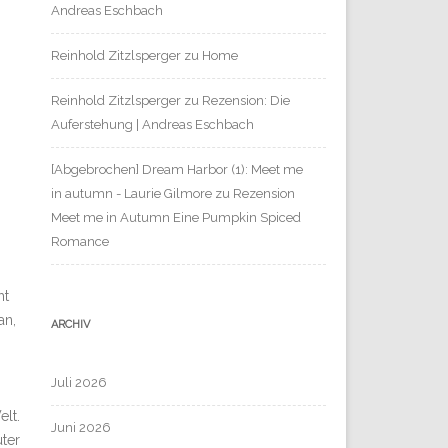
Andreas Eschbach
Reinhold Zitzlsperger
zu
Home
Reinhold Zitzlsperger
zu
Rezension: Die
Auferstehung | Andreas Eschbach
[Abgebrochen] Dream Harbor (1): Meet me
in autumn - Laurie Gilmore
zu
Rezension
Meet me in Autumn Eine Pumpkin Spiced
Romance
ht
an,
ARCHIV
Juli 2026
elt.
Juni 2026
uter