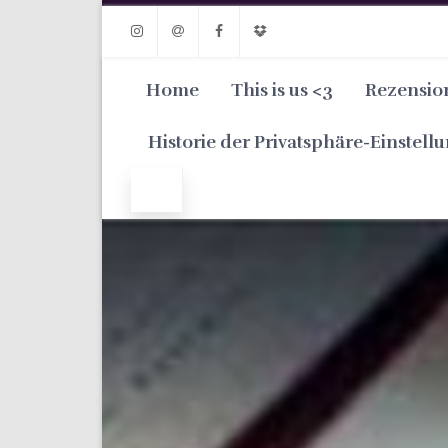
Instagram
Email
Facebook
Dropbox
Home
This is us <3
Rezensio
Historie der Privatsphäre-Einstell