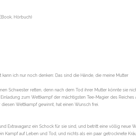
EBook, Hörbuch)
zt kann ich nur noch denken: Das sind die Hände, die meine Mutter
einen Schwester retten, denn nach dem Tod ihrer Mutter könnte sie nic
ie Einladung zum Wettkampf der mächtigsten Tee-Magier des Reiches 
er diesen Wettkampf gewinnt, hat einen Wunsch frei.
und Extravaganz ein Schock für sie sind, und betritt eine völlig neue W
ein Kampf auf Leben und Tod, und nichts als ein paar getrocknete Krä