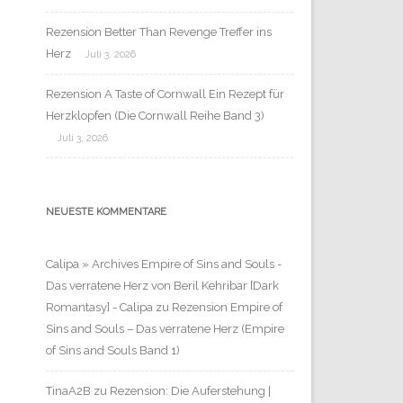
Rezension Better Than Revenge Treffer ins
Herz
Juli 3, 2026
Rezension A Taste of Cornwall Ein Rezept für
Herzklopfen (Die Cornwall Reihe Band 3)
Juli 3, 2026
NEUESTE KOMMENTARE
Calipa » Archives Empire of Sins and Souls -
Das verratene Herz von Beril Kehribar [Dark
Romantasy] - Calipa
zu
Rezension Empire of
Sins and Souls – Das verratene Herz (Empire
of Sins and Souls Band 1)
TinaA2B
zu
Rezension: Die Auferstehung |