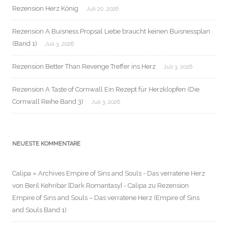
Rezension Herz König
Juli 20, 2026
Rezension A Buisness Propsal Liebe braucht keinen Buisnessplan
(Band 1)
Juli 3, 2026
Rezension Better Than Revenge Treffer ins Herz
Juli 3, 2026
Rezension A Taste of Cornwall Ein Rezept für Herzklopfen (Die
Cornwall Reihe Band 3)
Juli 3, 2026
NEUESTE KOMMENTARE
Calipa » Archives Empire of Sins and Souls - Das verratene Herz
von Beril Kehribar [Dark Romantasy] - Calipa
zu
Rezension
Empire of Sins and Souls – Das verratene Herz (Empire of Sins
and Souls Band 1)