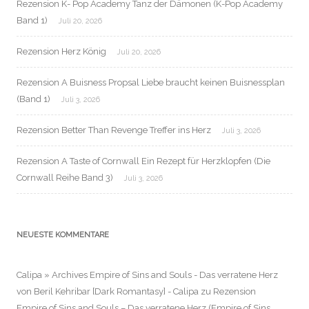
Rezension K- Pop Academy Tanz der Dämonen (K-Pop Academy
Band 1)
Juli 20, 2026
Rezension Herz König
Juli 20, 2026
Rezension A Buisness Propsal Liebe braucht keinen Buisnessplan
(Band 1)
Juli 3, 2026
Rezension Better Than Revenge Treffer ins Herz
Juli 3, 2026
Rezension A Taste of Cornwall Ein Rezept für Herzklopfen (Die
Cornwall Reihe Band 3)
Juli 3, 2026
NEUESTE KOMMENTARE
Calipa » Archives Empire of Sins and Souls - Das verratene Herz
von Beril Kehribar [Dark Romantasy] - Calipa
zu
Rezension
Empire of Sins and Souls – Das verratene Herz (Empire of Sins