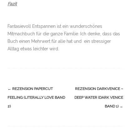
Fazit
Fantasievoll Entspannen ist ein wunderschönes
Mitmachbuch für die ganze Familie. Ich denke, dass das
Buch einen Mehrwert für alle hat und ein stressiger
Alltag etwas leichter wird.
Navigation
←
REZENSION PAPERCUT
REZENSION DARKVENICE –
(Beiträge)
FEELING (LITERALLY LOVE BAND
DEEP WATER (DARK VENICE
2)
BAND 1)
→