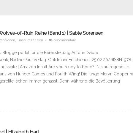
Wolves-of-Ruin Reihe (Band 1) | Sable Sorensen
zensionen
,
Tinas Rezension
/
0Kommentare
Bloggerportal für die Bereitstellung Autorin: Sable
enk, Nadine PauliVerlag: GoldmannErschienen: 25.02.2026ISBN: 978
agsseite | Amazon Inhalt Are you ready to bond? Das aufregendste
e Fans von Hunger Games und Fourth Wing! Die junge Meryn Cooper h
egerelite, schon immer gehasst. Denn während die Bevölkerung
d | Elizabeth Hart