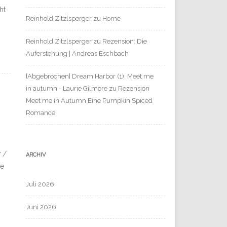
ht
Reinhold Zitzlsperger
zu
Home
Reinhold Zitzlsperger
zu
Rezension: Die
Auferstehung | Andreas Eschbach
[Abgebrochen] Dream Harbor (1): Meet me
in autumn - Laurie Gilmore
zu
Rezension
Meet me in Autumn Eine Pumpkin Spiced
Romance
 /
ARCHIV
ne
Juli 2026
Juni 2026