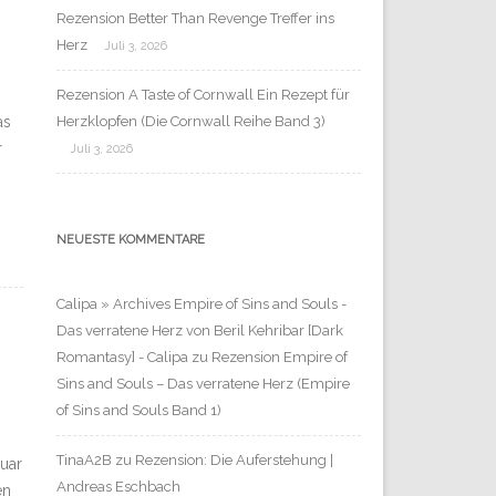
Rezension Better Than Revenge Treffer ins
Herz
Juli 3, 2026
Rezension A Taste of Cornwall Ein Rezept für
as
Herzklopfen (Die Cornwall Reihe Band 3)
r
Juli 3, 2026
NEUESTE KOMMENTARE
Calipa » Archives Empire of Sins and Souls -
Das verratene Herz von Beril Kehribar [Dark
Romantasy] - Calipa
zu
Rezension Empire of
Sins and Souls – Das verratene Herz (Empire
of Sins and Souls Band 1)
TinaA2B
zu
Rezension: Die Auferstehung |
ruar
Andreas Eschbach
en