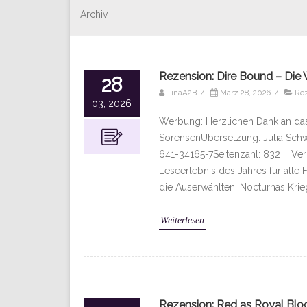
Archiv
Rezension: Dire Bound – Die 
28
TinaA2B
/
März 28, 2026
/
Re
03, 2026
Werbung: Herzlichen Dank an das 
SorensenÜbersetzung: Julia Schw
641-34165-7Seitenzahl: 832 Verl
Leseerlebnis des Jahres für all
die Auserwählten, Nocturnas Kri
Weiterlesen
Rezension: Red as Royal Bloo