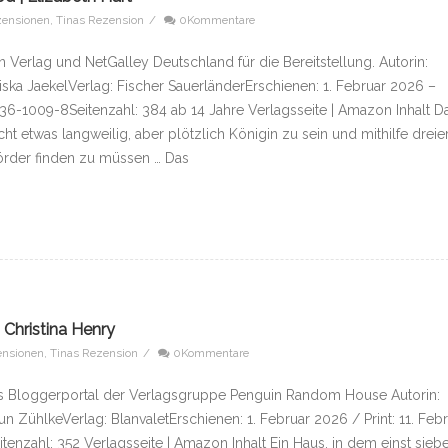
ensionen
,
Tinas Rezension
/
0Kommentare
Verlag und NetGalley Deutschland für die Bereitstellung. Autorin:
iska JaekelVerlag: Fischer SauerländerErschienen: 1. Februar 2026 –
336-1009-8Seitenzahl: 384 ab 14 Jahre Verlagsseite | Amazon Inhalt D
ht etwas langweilig, aber plötzlich Königin zu sein und mithilfe dreie
örder finden zu müssen … Das
 Christina Henry
ensionen
,
Tinas Rezension
/
0Kommentare
s Bloggerportal der Verlagsgruppe Penguin Random House Autorin:
n ZühlkeVerlag: BlanvaletErschienen: 1. Februar 2026 / Print: 11. Feb
nzahl: 352 Verlagsseite | Amazon Inhalt Ein Haus, in dem einst sieb