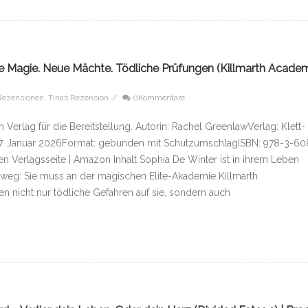
te Magie. Neue Mächte. Tödliche Prüfungen (Killmarth Acade
Rezensionen
,
Tinas Rezension
/
0Kommentare
erlag für die Bereitstellung. Autorin: Rachel GreenlawVerlag: Klett-
 17. Januar 2026Format: gebunden mit SchutzumschlagISBN: 978-3-60
en Verlagsseite | Amazon Inhalt Sophia De Winter ist in ihrem Leben
sweg: Sie muss an der magischen Elite-Akademie Killmarth
 nicht nur tödliche Gefahren auf sie, sondern auch