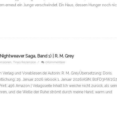
em erneut ein Junge verschwindet. Ein Haus, dessen Hunger noch nic
Nightweaver Saga, Band 1) | R. M. Grey
ensionen
,
Tinas Rezension
/
0Kommentare
 Verlag und Vorablesen.de Autorin: R. M. GreyÜbersetzung: Doris
ntlichung: 29. Januar 2026 (ebook 1. Januar 2026)ASIN: B0FD3HW2G7
int: 496 Amazon | Velagsseite Inhalt Ich weiche nicht zurück, als sei
ren, und die Welle der Ruhe strömt durch meine Hand, warm und