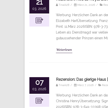
21
TinaA2B
/
März 21, 2026
/
Rez
03, 2026
Werbung: Herzlichen Dank an den 
Elizabeth HartÜbersetzung: Franz
Print: 11.März 2026ISBN: 978-3-7
Leben als Dienstmagd war vielleic
gutaussehender Prinzen einen M
Weiterlesen
Rezension: Das gierige Haus |
07
TinaA2B
/
März 7, 2026
/
Rez
03, 2026
Werbung: Herzlichen Dank an da
Christina HenryÜbersetzung: Sigru
2026ISBN: 978-3-641-33398-0Seite