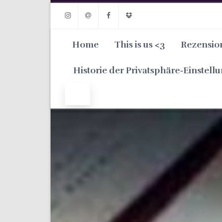
Instagram
Email
Facebook
Dropbox
Home
This is us <3
Rezensio
Historie der Privatsphäre-Einstell