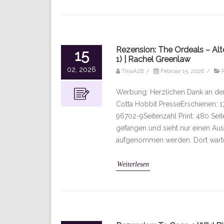
Rezension: The Ordeals – Al
15
1) | Rachel Greenlaw
02, 2026
TinaA2B
/
Februar 15, 2026
/
Werbung: Herzlichen Dank an den V
Cotta Hobbit PresseErschienen:
96702-9Seitenzahl Print: 480 Seit
gefangen und sieht nur einen Au
aufgenommen werden. Dort warten
Weiterlesen