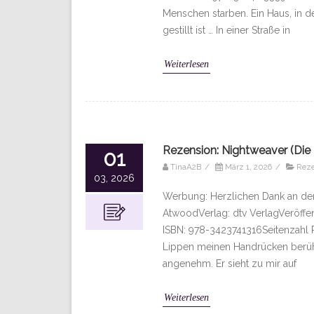
Menschen starben. Ein Haus, in d
gestillt ist … In einer Straße in
Weiterlesen
Rezension: Nightweaver (Die 
01
TinaA2B
/
März 1, 2026
/
Rez
03, 2026
Werbung: Herzlichen Dank an den
AtwoodVerlag: dtv VerlagVeröffe
ISBN: 978-3423741316Seitenzahl Pr
Lippen meinen Handrücken berüh
angenehm. Er sieht zu mir auf
Weiterlesen