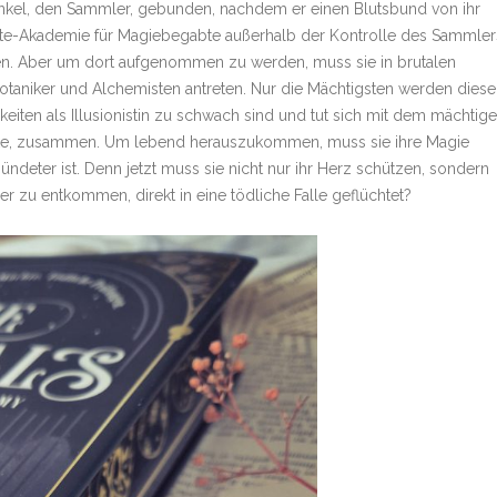
n Onkel, den Sammler, gebunden, nachdem er einen Blutsbund von ihr
r Elite-Akademie für Magiebegabte außerhalb der Kontrolle des Sammler
eien. Aber um dort aufgenommen zu werden, muss sie in brutalen
Botaniker und Alchemisten antreten. Nur die Mächtigsten werden diese
eiten als Illusionistin zu schwach sind und tut sich mit dem mächtig
 Locke, zusammen. Um lebend herauszukommen, muss sie ihre Magie
ndeter ist. Denn jetzt muss sie nicht nur ihr Herz schützen, sondern
ler zu entkommen, direkt in eine tödliche Falle geflüchtet?