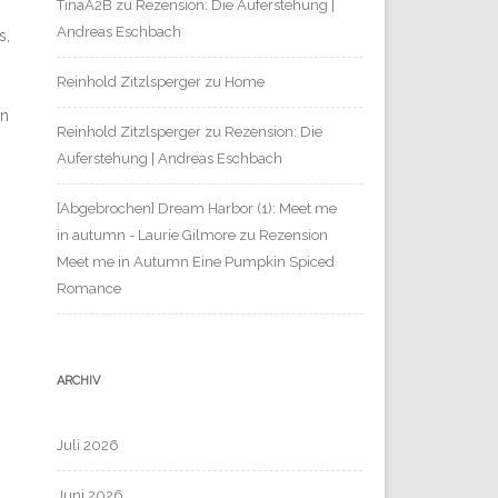
TinaA2B
zu
Rezension: Die Auferstehung |
Andreas Eschbach
s,
Reinhold Zitzlsperger
zu
Home
en
Reinhold Zitzlsperger
zu
Rezension: Die
Auferstehung | Andreas Eschbach
[Abgebrochen] Dream Harbor (1): Meet me
in autumn - Laurie Gilmore
zu
Rezension
Meet me in Autumn Eine Pumpkin Spiced
Romance
ARCHIV
Juli 2026
Juni 2026