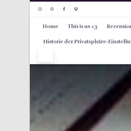
Instagram
Email
Facebook
Dropbox
Home
This is us <3
Rezensio
Historie der Privatsphäre-Einstell