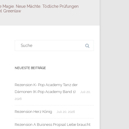
te Magie. Neue Mächte. Tödliche Prüfungen
el Greenlaw
Suchergebnis
für:
NEUESTE BEITRÄGE
Rezension K- Pop Academy Tanz der
Dämonen (K-Pop Academy Band 1)
Juli 20,
2026
Rezension Herz König
Juli 20, 2026
Rezension A Buisness Propsal Liebe braucht