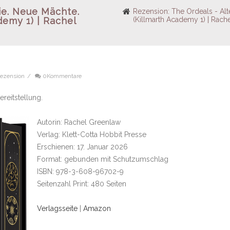
ie. Neue Mächte.
Rezension: The Ordeals - Al
demy 1) | Rachel
(Killmarth Academy 1) | Rach
Rezension
/
0Kommentare
reitstellung.
Autorin: Rachel Greenlaw
Verlag: Klett-Cotta Hobbit Presse
Erschienen: 17. Januar 2026
Format: gebunden mit Schutzumschlag
ISBN: 978-3-608-96702-9
Seitenzahl Print: 480 Seiten
Verlagsseite
|
Amazon