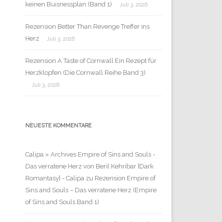
keinen Buisnessplan (Band 1)
Juli 3, 2026
Rezension Better Than Revenge Treffer ins
Herz
Juli 3, 2026
Rezension A Taste of Cornwall Ein Rezept für
Herzklopfen (Die Cornwall Reihe Band 3)
Juli 3, 2026
NEUESTE KOMMENTARE
Calipa » Archives Empire of Sins and Souls -
Das verratene Herz von Beril Kehribar [Dark
Romantasy] - Calipa
zu
Rezension Empire of
Sins and Souls – Das verratene Herz (Empire
of Sins and Souls Band 1)