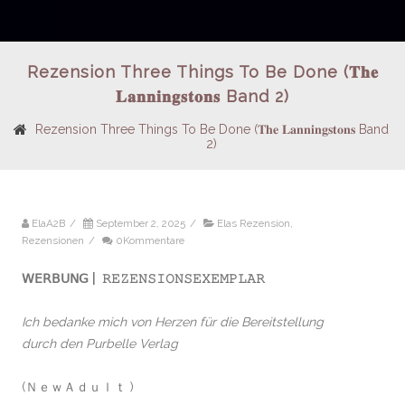
Rezension Three Things To Be Done (𝐓𝐡𝐞
𝐋𝐚𝐧𝐧𝐢𝐧𝐠𝐬𝐭𝐨𝐧𝐬 Band 2)
Rezension Three Things To Be Done (𝐓𝐡𝐞 𝐋𝐚𝐧𝐧𝐢𝐧𝐠𝐬𝐭𝐨𝐧𝐬 Band
2)
ElaA2B
/
September 2, 2025
/
Elas Rezension
,
Rezensionen
/
0Kommentare
𝖶𝖤𝖱𝖡𝖴𝖭𝖦 | 𝚁𝙴𝚉𝙴𝙽𝚂𝙸𝙾𝙽𝚂𝙴𝚇𝙴𝙼𝙿𝙻𝙰𝚁
Ich bedanke mich von Herzen für die Bereitstellung
durch den Purbelle Verlag
(ＮｅｗＡｄｕｌｔ )