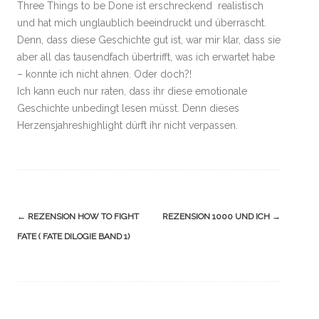
Three Things to be Done ist erschreckend realistisch
und hat mich unglaublich beeindruckt und überrascht.
Denn, dass diese Geschichte gut ist, war mir klar, dass sie
aber all das tausendfach übertrifft, was ich erwartet habe
– konnte ich nicht ahnen. Oder doch?!
Ich kann euch nur raten, dass ihr diese emotionale
Geschichte unbedingt lesen müsst. Denn dieses
Herzensjahreshighlight dürft ihr nicht verpassen.
Navigation
←
REZENSION HOW TO FIGHT
REZENSION 1000 UND ICH
→
(Beiträge)
FATE ( FATE DILOGIE BAND 1)