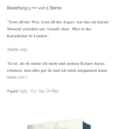
Bewertung 5 ++++ von 5 Sterne
”𝐓𝐫𝐨𝐭𝐳 𝐚𝐥𝐥 𝐝𝐞𝐫 𝐖𝐮𝐭, 𝐭𝐫𝐨𝐭𝐳 𝐚𝐥𝐥 𝐝𝐞𝐬 𝐀̈𝐫𝐠𝐞𝐫𝐬, 𝐰𝐚𝐫 𝐝𝐚𝐬 𝐞𝐢𝐧 𝐤𝐮𝐫𝐳𝐞𝐫
𝐌𝐨𝐦𝐞𝐧𝐭 𝐳𝐰𝐢𝐬𝐜𝐡𝐞𝐧 𝐮𝐧𝐬. 𝐆𝐞𝐫𝐚𝐝𝐞 𝐞𝐛𝐞𝐧 . 𝐇𝐢𝐞𝐫 𝐢𝐧 𝐝𝐞𝐫
𝐊𝐚𝐫𝐚𝐨𝐤𝐞𝐛𝐚𝐫 𝐢𝐧 𝐋𝐨𝐧𝐝𝐨𝐧.”
(𝖲𝖾𝗂𝗍𝖾 109)
”𝐄𝐬 𝐢𝐬𝐭, 𝐚𝐥𝐬 𝐨𝐛 𝐦𝐮̈𝐬𝐬𝐞 𝐢𝐜𝐡 𝐦𝐢𝐜𝐡 𝐮𝐧𝐝 𝐦𝐞𝐢𝐧𝐞𝐧 𝐊𝐨̈𝐫𝐩𝐞𝐫 𝐝𝐚𝐫𝐚𝐧
𝐞𝐫𝐢𝐧𝐧𝐞𝐫𝐧, 𝐝𝐚𝐬𝐬 𝐚𝐥𝐥𝐞𝐬 𝐠𝐮𝐭 𝐢𝐬𝐭 𝐮𝐧𝐝 𝐢𝐜𝐡 𝐦𝐢𝐜𝐡 𝐞𝐧𝐭𝐬𝐩𝐚𝐧𝐧𝐞𝐧 𝐤𝐚𝐧𝐧.
(𝖲𝖾𝗂𝗍𝖾 201 )
#𝐪𝐨𝐭𝐝 Ugly Cry Yay Or Nay