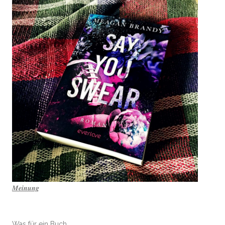
𝑴𝒆𝒊𝒏𝒖𝒏𝒈
Was für ein Buch.