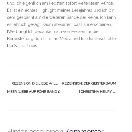
und ich eigentlich am liebsten sofort weiterlesen würde.
Es ist ein echtes Highlight meines Lesejahres und ich bin
sehr gespannt auf die weiteren Bände der Reihe. Ich kann
es, ehrlich gesagt, kaum abwarten, dass sie erscheinen.
[Werbung] Ich bedanke mich von Herzen für die
Bereitstellung durch Tolino Media und für die Geschichte
bei Saskia Louis
Navigation
←
REZENSION DIE LIEBE WILL
REZENSION: DER GEISTERBAUM
(Beiträge)
MEER (LIEBE AUF FÖHR BAND 1)
| CHRISTINA HENRY
→
Hinterlasse einen
Kommentar