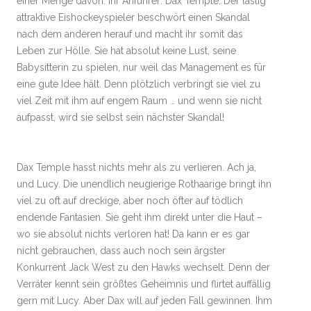
einer Menge davon. Ihr Anführer: Dax Temple. Der lästig
attraktive Eishockeyspieler beschwört einen Skandal
nach dem anderen herauf und macht ihr somit das
Leben zur Hölle. Sie hat absolut keine Lust, seine
Babysitterin zu spielen, nur weil das Management es für
eine gute Idee hält. Denn plötzlich verbringt sie viel zu
viel Zeit mit ihm auf engem Raum … und wenn sie nicht
aufpasst, wird sie selbst sein nächster Skandal!
Dax Temple hasst nichts mehr als zu verlieren. Ach ja,
und Lucy. Die unendlich neugierige Rothaarige bringt ihn
viel zu oft auf dreckige, aber noch öfter auf tödlich
endende Fantasien. Sie geht ihm direkt unter die Haut –
wo sie absolut nichts verloren hat! Da kann er es gar
nicht gebrauchen, dass auch noch sein ärgster
Konkurrent Jack West zu den Hawks wechselt. Denn der
Verräter kennt sein größtes Geheimnis und flirtet auffällig
gern mit Lucy. Aber Dax will auf jeden Fall gewinnen. Ihm