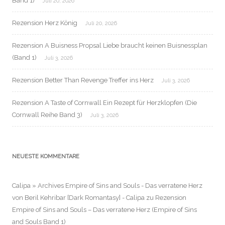
Band 1)
Juli 20, 2026
Rezension Herz König
Juli 20, 2026
Rezension A Buisness Propsal Liebe braucht keinen Buisnessplan
(Band 1)
Juli 3, 2026
Rezension Better Than Revenge Treffer ins Herz
Juli 3, 2026
Rezension A Taste of Cornwall Ein Rezept für Herzklopfen (Die
Cornwall Reihe Band 3)
Juli 3, 2026
NEUESTE KOMMENTARE
Calipa » Archives Empire of Sins and Souls - Das verratene Herz
von Beril Kehribar [Dark Romantasy] - Calipa
zu
Rezension
Empire of Sins and Souls – Das verratene Herz (Empire of Sins
and Souls Band 1)