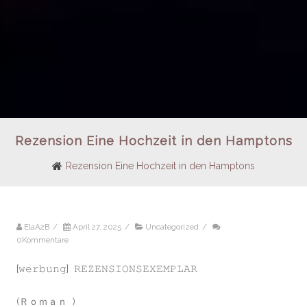
Rezension Eine Hochzeit in den Hamptons
Rezension Eine Hochzeit in den Hamptons
ElaA2B
/
April 27, 2025
/
Uncategorized
/
0Kommentare
[𝚠𝚎𝚛𝚋𝚞𝚗𝚐] 𝚁𝙴𝚉𝙴𝙽𝚂𝙸𝙾𝙽𝚂𝙴𝚇𝙴𝙼𝙿𝙻𝙰𝚁
(Ｒｏｍａｎ )