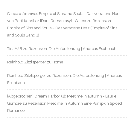
Calipa » Archives Empire of Sins and Souls - Das verratene Herz
von Beril Kehribar [Dark Romantasy] - Calipa
zu
Rezension
Empire of Sins and Souls – Das verratene Herz (Empire of Sins
and Souls Band 1)
TinaA2B
zu
Rezension: Die Auferstehung | Andreas Eschbach
Reinhold Zitzlsperger
zu
Home
Reinhold Zitzlsperger
zu
Rezension: Die Auferstehung | Andreas
Eschbach
[Abgebrochen] Dream Harbor (1): Meet me in autumn - Laurie
Gilmore
zu
Rezension Meet me in Autumn Eine Pumpkin Spiced
Romance