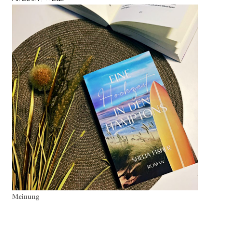
𝐌𝐞𝐢𝐧𝐮𝐧𝐠