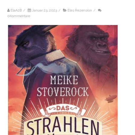
ElaA2B
/
Januar 23, 2023
/
Elas Rezension
/
0Kommentare