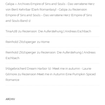
Calipa » Archives Empire of Sins and Souls - Das verratene Herz
von Beril Kehribar [Dark Romantasy] - Calipa
zu
Rezension
Empire of Sins and Souls – Das verratene Herz (Empire of Sins
and Souls Band 1)
TinaA2B
zu
Rezension: Die Auferstehung | Andreas Eschbach
Reinhold Zitzlsperger
zu
Home
Reinhold Zitzlsperger
zu
Rezension: Die Auferstehung | Andreas
Eschbach
[Abgebrochen] Dream Harbor (1): Meet me in autumn - Laurie
Gilmore
zu
Rezension Meet me in Autumn Eine Pumpkin Spiced
Romance
ARCHIV