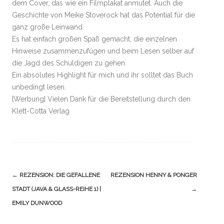
dem Cover, das wie ein Filmplakat anmutet. Auch die
Geschichte von Meike Stoverock hat das Potential für die
ganz große Leinwand.
Es hat einfach großen Spaß gemacht, die einzelnen
Hinweise zusammenzufügen und beim Lesen selber auf
die Jagd des Schuldigen zu gehen.
Ein absolutes Highlight für mich und ihr solltet das Buch
unbedingt lesen.
[Werbung] Vielen Dank für die Bereitstellung durch den
Klett-Cotta Verlag
Navigation
←
REZENSION: DIE GEFALLENE
REZENSION HENNY & PONGER
(Beiträge)
STADT (JAVA & GLASS-REIHE 1) |
→
EMILY DUNWOOD