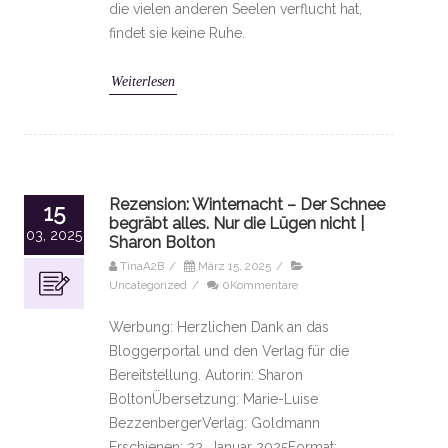
die vielen anderen Seelen verflucht hat,
findet sie keine Ruhe.
Weiterlesen
Rezension: Winternacht – Der Schnee
15
begräbt alles. Nur die Lügen nicht |
03, 2025
Sharon Bolton
TinaA2B
/
März 15, 2025
/
Uncategorized
/
0Kommentare
Werbung: Herzlichen Dank an das
Bloggerportal und den Verlag für die
Bereitstellung. Autorin: Sharon
BoltonÜbersetzung: Marie-Luise
BezzenbergerVerlag: Goldmann
Erschienen: 22. Januar 2025Format: