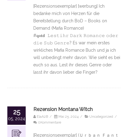
[Rezensionsexemplar] [werbung] Ich
bedanke mich von Herzen für die
Bereitstellung durch BoD – Books on
Demand (Mafia Romance)
#𝐪𝐨𝐭𝐝 𝙻𝚎𝚜𝚝𝚒𝚑𝚛 𝙳𝚊𝚛𝚔 𝚁𝚘𝚖𝚊𝚗𝚌𝚎 𝚘𝚍𝚎𝚛
𝚍𝚒𝚎 𝚂𝚞𝚋 𝙶𝚎𝚗𝚛𝚎? Es war mein erstes
wirkliches Mafia Romance Buch und ja ich
will unbedingt mehr davon. Wie sieht es bei
euch so aus. Lest ihr dieses Genre oder
lasst ihr davon lieber die Finger?
Rezension Montana Witch
25
ElaA2B
/
Mai 25, 2024
/
Uncategorized
/
05, 2024
0Kommentare
[Rezensionsexemplar] (Ｕｒｂａｎ Ｆａｎｔ