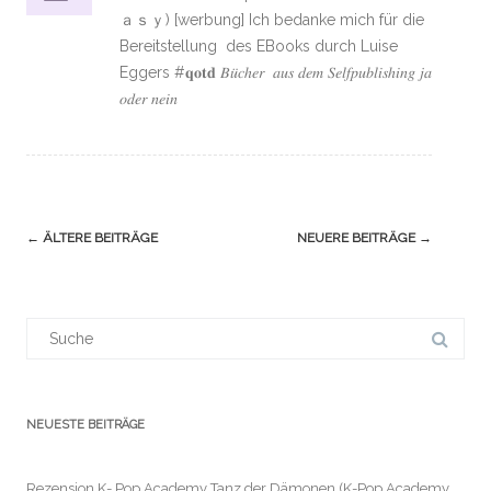
ａｓｙ) [werbung] Ich bedanke mich für die
Bereitstellung des EBooks durch Luise
Eggers #𝐪𝐨𝐭𝐝 𝐵𝑢̈𝑐ℎ𝑒𝑟 𝑎𝑢𝑠 𝑑𝑒𝑚 𝑆𝑒𝑙𝑓𝑝𝑢𝑏𝑙𝑖𝑠ℎ𝑖𝑛𝑔 𝑗𝑎
𝑜𝑑𝑒𝑟 𝑛𝑒𝑖𝑛
Navigation
←
ÄLTERE BEITRÄGE
NEUERE BEITRÄGE
→
(Beiträge)
Suchergebnis
für:
NEUESTE BEITRÄGE
Rezension K- Pop Academy Tanz der Dämonen (K-Pop Academy