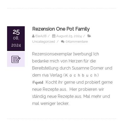
Rezension One Pot Family
25
ElaA2B
/
August 25, 2024
/
08,
Uncategorized
/
0Kommentare
2024
Rezensionsexemplar [werbung] Ich
bedanke mich von Herzen für die
Bereitstellung durch Susamne Dorner und
dem riva Verlag (Ｋｏｃｈｂｕｃｈ)
#𝐪𝐨𝐭𝐝 Kocht ihr gerne und probiert gerne
neue Rezepte aus. Hier probieren wir
ständig neue Rezepte aus. Mal mehr und
mal weniger lecker.