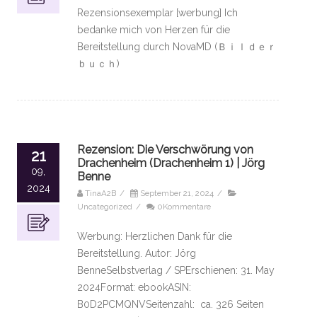
Rezensionsexemplar [werbung] Ich
bedanke mich von Herzen für die
Bereitstellung durch NovaMD (Ｂｉｌｄｅｒ
ｂｕｃｈ)
Rezension: Die Verschwörung von
21
Drachenheim (Drachenheim 1) | Jörg
09,
Benne
2024
TinaA2B
/
September 21, 2024
/
Uncategorized
/
0Kommentare
Werbung: Herzlichen Dank für die
Bereitstellung. Autor: Jörg
BenneSelbstverlag / SPErschienen: 31. May
2024Format: ebookASIN:
B0D2PCMQNVSeitenzahl: ca. 326 Seiten