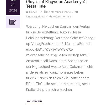
(Royals of Kingwood Academy 1) |
09,
Tessa Hale
2024
TinaA2B
/
September 1, 2024
/
Uncategorized
/
0Kommentare
Werbung: Herzlichen Dank an den Verlag
für die Bereitstellung. Autorin: Tessa
HaleÜbersetzung: Dorothee ScheuchVerlag:
dp VerlagErschienen: 16. Mai 2024Format:
ebookISBN: 978-3-98998-172-
0Seitenzahl: ca. 265 Seiten Verlagsseite |
Amazon Inhalt Nach ihrem Abschluss an
der Highschool wollte Aura Coleman nichts
anderes als ein ganz normales Leben
führen – doch das Schicksal hatte andere
Pläne. Tief in ihr schlummerten magische
Kräfte, die plötzlich erwachen
Weiterlesen