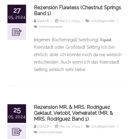
Rezension Flawless (Chestnut Springs
27
Band 1)
05, 2024
ElaA2B
/
Mai 27, 2024
/
Uncategorized
/
0Kommentare
[eigenes Bücherregal] [werbung] #𝐪𝐨𝐭𝐝
Kleinstadt oder Großstadt Setting Ich bin
ehrlich, aber ich könnte mich da nie wirklich
entscheiden. Auch wenn ich das Kleinstadt
Setting wirklich sehr liebe.
Rezension MR. & MRS. Rodriguez
25
Geklaut, Verlobt, Verheiratet (MR. &
05, 2024
MRS. Rodriguez Band 1)
ElaA2B
/
Mai 25, 2024
/
Uncategorized
/
0Kommentare