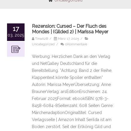
Uncategorized
Rezension: Cursed – Der Fluch des
17
Mondes | (Gilded 2) | Marissa Meyer
03, 2025
TinaA2B
/
März 17, 2025
/
Uncategorized
/
0Kommentare
Werbung: Herzlichen Dank an den Verlag
und NetGalley Deutschland für die
Bereitstellung. *Achtung: Band 2 der Reihe,
Klappentext könnte Spoiler enthalten*
Autorin: Marissa MeyerÜbersetzung: Anne
BraunerVerlag: arsEditionErschienen: 24.
Februar 2025Format: ebookISBN: 978-3-
8458-6084-8Seitenzahl: 608 Seiten Genre:
MärchenadaptionOriginaltitel: Cursed
Verlagsseite | Amazon Inhalt Serilda ist am
Boden zerstört. Seit der Erlkönig Gild und