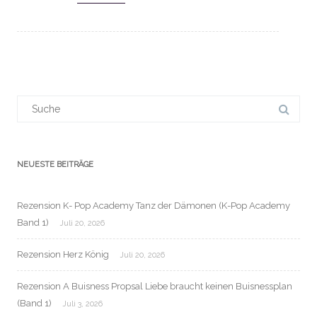
Suchergebnis
für:
NEUESTE BEITRÄGE
Rezension K- Pop Academy Tanz der Dämonen (K-Pop Academy
Band 1)
Juli 20, 2026
Rezension Herz König
Juli 20, 2026
Rezension A Buisness Propsal Liebe braucht keinen Buisnessplan
(Band 1)
Juli 3, 2026