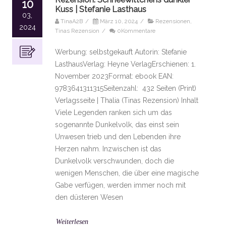
10
Kuss | Stefanie Lasthaus
03,
TinaA2B
/
März 10, 2024
/
Rezensionen
,
2024
Tinas Rezension
/
0Kommentare
Werbung: selbstgekauft Autorin: Stefanie
LasthausVerlag: Heyne VerlagErschienen: 1.
November 2023Format: ebook EAN:
9783641311315Seitenzahl: 432 Seiten (Print)
Verlagsseite | Thalia (Tinas Rezension) Inhalt
Viele Legenden ranken sich um das
sogenannte Dunkelvolk, das einst sein
Unwesen trieb und den Lebenden ihre
Herzen nahm. Inzwischen ist das
Dunkelvolk verschwunden, doch die
wenigen Menschen, die über eine magische
Gabe verfügen, werden immer noch mit
den düsteren Wesen
Weiterlesen