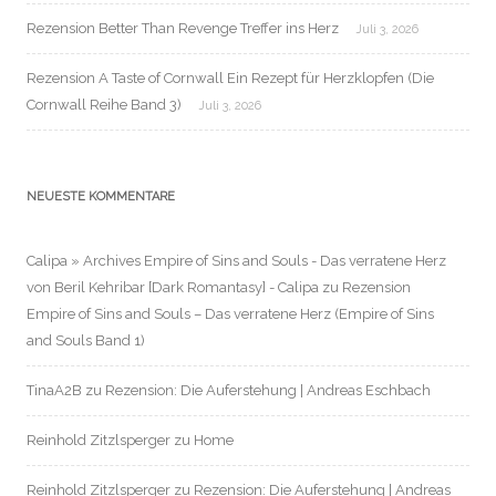
Rezension Better Than Revenge Treffer ins Herz
Juli 3, 2026
Rezension A Taste of Cornwall Ein Rezept für Herzklopfen (Die
Cornwall Reihe Band 3)
Juli 3, 2026
NEUESTE KOMMENTARE
Calipa » Archives Empire of Sins and Souls - Das verratene Herz
von Beril Kehribar [Dark Romantasy] - Calipa
zu
Rezension
Empire of Sins and Souls – Das verratene Herz (Empire of Sins
and Souls Band 1)
TinaA2B
zu
Rezension: Die Auferstehung | Andreas Eschbach
Reinhold Zitzlsperger
zu
Home
Reinhold Zitzlsperger
zu
Rezension: Die Auferstehung | Andreas