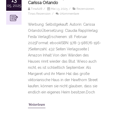
Carissa Orlando
05, 2025
TinaA2B
/
Mai 13, 2025
/
Rezensionen
,
Tinas Rezension
/
0Kommentare
Werbung: Selbstgekauft. Autorin: Carissa
OrlandoÜbersetzung: Claudia RappVerlag:
Festa VerlagErschienen: 18. Februar
2025Format: ebookISBN: 978-3-98676-196-
7Seitenzahl: 432 Seiten Verlagsseite |
Amazon Inhalt Von den Wänden des
Hauses rinnt wieder das Blut. Wieso auch
nicht, es ist schließlich September. Als
Margaret und ihr Mann Hal das große
viktorianische Haus in der Hawthorn Street
kaufen, können sie nicht glauben, dass sie
endlich ein eigenes Heim besitzen.Doch
Weiterlesen