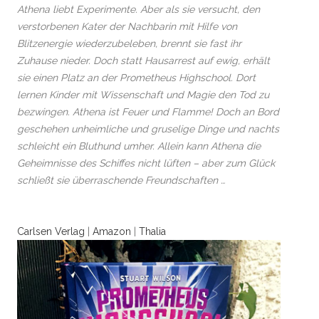
Athena liebt Experimente. Aber als sie versucht, den
verstorbenen Kater der Nachbarin mit Hilfe von
Blitzenergie wiederzubeleben, brennt sie fast ihr
Zuhause nieder. Doch statt Hausarrest auf ewig, erhält
sie einen Platz an der Prometheus Highschool. Dort
lernen Kinder mit Wissenschaft und Magie den Tod zu
bezwingen. Athena ist Feuer und Flamme! Doch an Bord
geschehen unheimliche und gruselige Dinge und nachts
schleicht ein Bluthund umher. Allein kann Athena die
Geheimnisse des Schiffes nicht lüften – aber zum Glück
schließt sie überraschende Freundschaften …
Carlsen Verlag
|
Amazon
|
Thalia