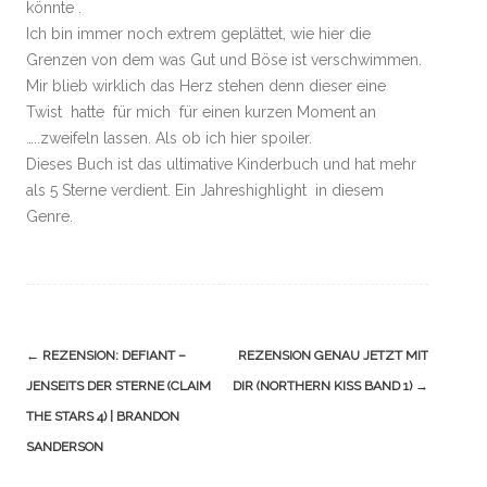
könnte .
Ich bin immer noch extrem geplättet, wie hier die
Grenzen von dem was Gut und Böse ist verschwimmen.
Mir blieb wirklich das Herz stehen denn dieser eine
Twist hatte für mich für einen kurzen Moment an
…..zweifeln lassen. Als ob ich hier spoiler.
Dieses Buch ist das ultimative Kinderbuch und hat mehr
als 5 Sterne verdient. Ein Jahreshighlight in diesem
Genre.
Navigation
←
REZENSION: DEFIANT –
REZENSION GENAU JETZT MIT
(Beiträge)
JENSEITS DER STERNE (CLAIM
DIR (NORTHERN KISS BAND 1)
→
THE STARS 4) | BRANDON
SANDERSON