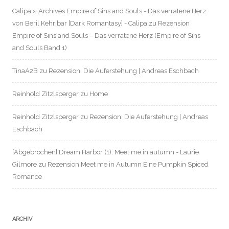
Calipa » Archives Empire of Sins and Souls - Das verratene Herz
von Beril Kehribar [Dark Romantasy] - Calipa
zu
Rezension
Empire of Sins and Souls – Das verratene Herz (Empire of Sins
and Souls Band 1)
TinaA2B
zu
Rezension: Die Auferstehung | Andreas Eschbach
Reinhold Zitzlsperger
zu
Home
Reinhold Zitzlsperger
zu
Rezension: Die Auferstehung | Andreas
Eschbach
[Abgebrochen] Dream Harbor (1): Meet me in autumn - Laurie
Gilmore
zu
Rezension Meet me in Autumn Eine Pumpkin Spiced
Romance
ARCHIV