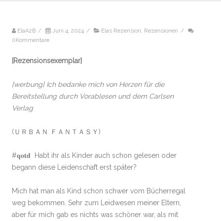
ElaA2B
/
Juni 4, 2024
/
Elas Rezension
,
Rezensionen
/
0Kommentare
[Rezensionsexemplar]
[werbung] Ich bedanke mich von Herzen für die
Bereitstellung durch Vorablesen und dem Carlsen
Verlag
(ＵＲＢＡＮ ＦＡＮＴＡＳＹ)
#𝐪𝐨𝐭𝐝 Habt ihr als Kinder auch schon gelesen oder
begann diese Leidenschaft erst später?
Mich hat man als Kind schon schwer vom Bücherregal
weg bekommen. Sehr zum Leidwesen meiner Eltern,
aber für mich gab es nichts was schöner war, als mit