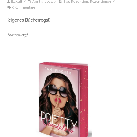
ElaA2B
/
April 9, 2024
/
Elas Rezension
,
Rezensionen
/
0Kommentare
[eigenes Bücherregal]
[werbung]