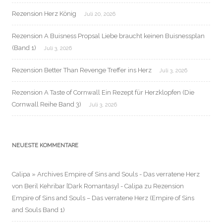
Rezension Herz König
Juli 20, 2026
Rezension A Buisness Propsal Liebe braucht keinen Buisnessplan
(Band 1)
Juli 3, 2026
Rezension Better Than Revenge Treffer ins Herz
Juli 3, 2026
Rezension A Taste of Cornwall Ein Rezept für Herzklopfen (Die
Cornwall Reihe Band 3)
Juli 3, 2026
NEUESTE KOMMENTARE
Calipa » Archives Empire of Sins and Souls - Das verratene Herz
von Beril Kehribar [Dark Romantasy] - Calipa
zu
Rezension
Empire of Sins and Souls – Das verratene Herz (Empire of Sins
and Souls Band 1)