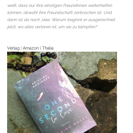
weiß, dass nur ihre einstigen Freundinnen weiterhelfen
können, obwohl ihre Freundschaft zerbrochen ist. Und
dann ist da noch Jake. Warum beginnt er ausgerechnet
jetzt, wo alles verloren ist, um sie zu kämpfen?
Verlag
|
Amazon
|
Thalia