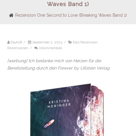
Waves Band 1)
Rezension One Second to Love (Breaking Waves Band 1)
ElaA2B
/
September 2, 2023
/
Elas Rezension
,
Rezensionen
/
0Kommentare
[werbung] Ich bedanke mich von Herzen für die
Bereitstellung durch den Forever by Ullstein Verlag