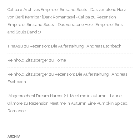
Calipa » Archives Empire of Sins and Souls - Das verratene Herz
von Beril Kehribar [Dark Romantasy] - Calipa
zu
Rezension
Empire of Sins and Souls – Das verratene Herz (Empire of Sins
and Souls Band 1)
TinaA2B
zu
Rezension: Die Auferstehung | Andreas Eschbach
Reinhold Zitzlsperger
zu
Home
Reinhold Zitzlsperger
zu
Rezension: Die Auferstehung | Andreas
Eschbach
[Abgebrochen] Dream Harbor (1): Meet me in autumn - Laurie
Gilmore
zu
Rezension Meet me in Autumn Eine Pumpkin Spiced
Romance
ARCHIV