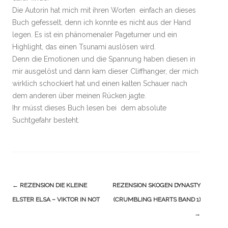
Die Autorin hat mich mit ihren Worten einfach an dieses
Buch gefesselt, denn ich konnte es nicht aus der Hand
legen. Es ist ein phänomenaler Pageturner und ein
Highlight, das einen Tsunami auslösen wird.
Denn die Emotionen und die Spannung haben diesen in
mir ausgelöst und dann kam dieser Cliffhanger, der mich
wirklich schockiert hat und einen kalten Schauer nach
dem anderen über meinen Rücken jagte.
Ihr müsst dieses Buch lesen bei dem absolute
Suchtgefahr besteht.
Navigation
←
REZENSION DIE KLEINE
REZENSION SKOGEN DYNASTY
(Beiträge)
ELSTER ELSA – VIKTOR IN NOT
(CRUMBLING HEARTS BAND 1)
→