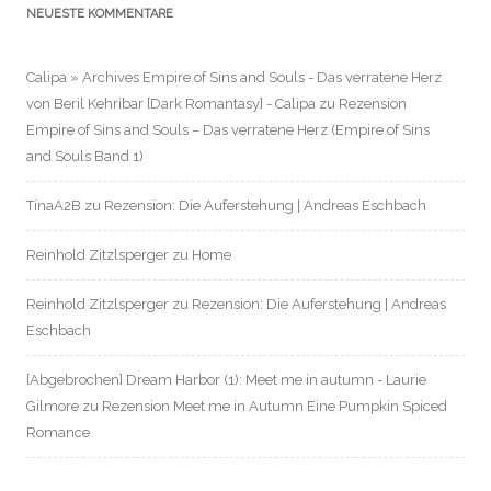
NEUESTE KOMMENTARE
Calipa » Archives Empire of Sins and Souls - Das verratene Herz
von Beril Kehribar [Dark Romantasy] - Calipa
zu
Rezension
Empire of Sins and Souls – Das verratene Herz (Empire of Sins
and Souls Band 1)
TinaA2B
zu
Rezension: Die Auferstehung | Andreas Eschbach
Reinhold Zitzlsperger
zu
Home
Reinhold Zitzlsperger
zu
Rezension: Die Auferstehung | Andreas
Eschbach
[Abgebrochen] Dream Harbor (1): Meet me in autumn - Laurie
Gilmore
zu
Rezension Meet me in Autumn Eine Pumpkin Spiced
Romance