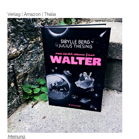
Verlag
|
Amazon
|
Thalia
Meinung