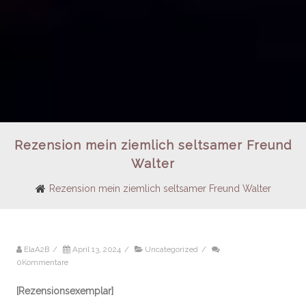
Rezension mein ziemlich seltsamer Freund
Walter
Rezension mein ziemlich seltsamer Freund Walter
ElaA2B
/
April 13, 2024
/
Uncategorized
/
0Kommentare
[Rezensionsexemplar]