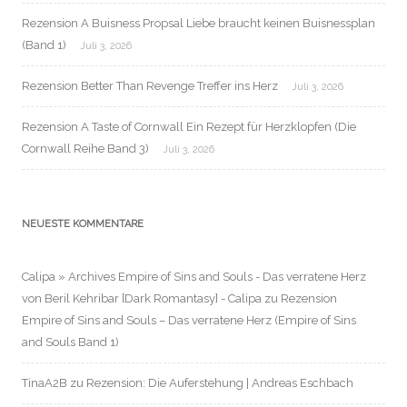
Rezension A Buisness Propsal Liebe braucht keinen Buisnessplan
(Band 1)
Juli 3, 2026
Rezension Better Than Revenge Treffer ins Herz
Juli 3, 2026
Rezension A Taste of Cornwall Ein Rezept für Herzklopfen (Die
Cornwall Reihe Band 3)
Juli 3, 2026
NEUESTE KOMMENTARE
Calipa » Archives Empire of Sins and Souls - Das verratene Herz
von Beril Kehribar [Dark Romantasy] - Calipa
zu
Rezension
Empire of Sins and Souls – Das verratene Herz (Empire of Sins
and Souls Band 1)
TinaA2B
zu
Rezension: Die Auferstehung | Andreas Eschbach