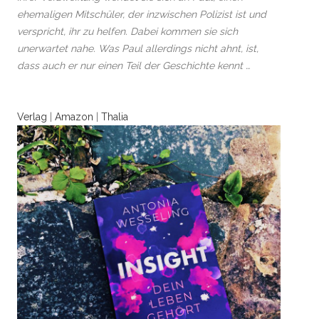
ehemaligen Mitschüler, der inzwischen Polizist ist und
verspricht, ihr zu helfen. Dabei kommen sie sich
unerwartet nahe. Was Paul allerdings nicht ahnt, ist,
dass auch er nur einen Teil der Geschichte kennt …
Verlag
|
Amazon
|
Thalia