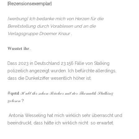
[Rezensionsexemplar]
[werbung] Ich bedanke mich von Herzen für die
Bereitstellung durch Vorablesen und an die
Verlagsgruppe Droemer Knaur .
𝐖𝐮𝐬𝐬𝐭𝐞𝐭 𝐢𝐡𝐫…
Dass 2023 in Deutschland 23.156 Fälle von Stalking
polizeilich angezeigt wurden. Ich befürchte allerdings,
dass die Dunkelziffer wesentlich höher ist.
#𝐪𝐨𝐭𝐝 ℋ𝒶𝒷𝓉 𝒾𝒽𝓇 𝓈𝒸𝒽ℴ𝓃 ℬ𝓊̈𝒸𝒽ℯ𝓇 𝓂𝒾𝓉 𝒹ℯ𝓇 𝒯𝒽ℯ𝓂𝒶𝓉𝒾𝓀 𝒮𝓉𝒶𝓁𝓀𝒾𝓃𝑔
𝑔ℯ𝓁ℯ𝓈ℯ𝓃？
Antonia Wesseling hat mich wirklich sehr überrascht und
beeindruckt, dass hätte ich wirklich nicht so erwartet.