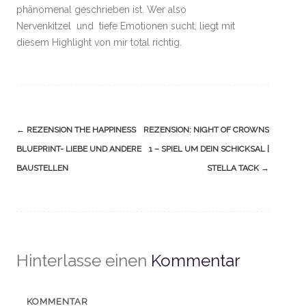
phänomenal geschrieben ist. Wer also
Nervenkitzel und tiefe Emotionen sucht, liegt mit
diesem Highlight von mir total richtig.
Navigation
←
REZENSION THE HAPPINESS
REZENSION: NIGHT OF CROWNS
(Beiträge)
BLUEPRINT- LIEBE UND ANDERE
1 – SPIEL UM DEIN SCHICKSAL |
BAUSTELLEN
STELLA TACK
→
Hinterlasse einen
Kommentar
KOMMENTAR