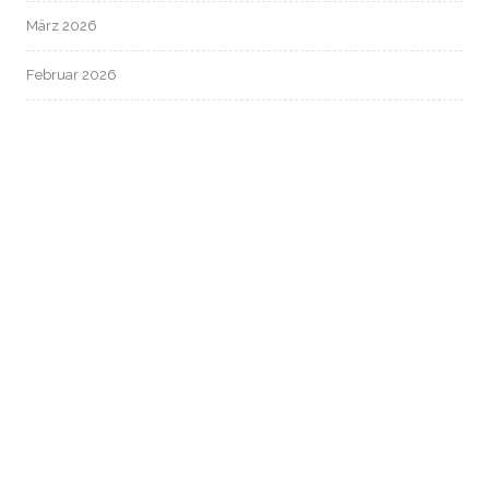
März 2026
Februar 2026
Januar 2026
Dezember 2025
November 2025
Oktober 2025
September 2025
August 2025
Juli 2025
Juni 2025