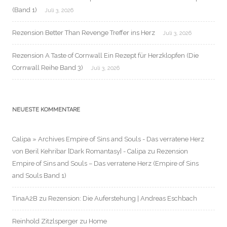
(Band 1)
Juli 3, 2026
Rezension Better Than Revenge Treffer ins Herz
Juli 3, 2026
Rezension A Taste of Cornwall Ein Rezept für Herzklopfen (Die
Cornwall Reihe Band 3)
Juli 3, 2026
NEUESTE KOMMENTARE
Calipa » Archives Empire of Sins and Souls - Das verratene Herz
von Beril Kehribar [Dark Romantasy] - Calipa
zu
Rezension
Empire of Sins and Souls – Das verratene Herz (Empire of Sins
and Souls Band 1)
TinaA2B
zu
Rezension: Die Auferstehung | Andreas Eschbach
Reinhold Zitzlsperger
zu
Home