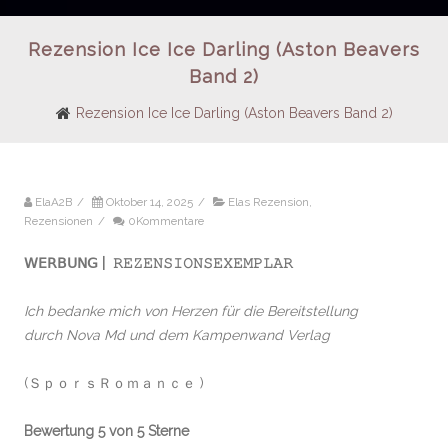
Rezension Ice Ice Darling (Aston Beavers
Band 2)
Rezension Ice Ice Darling (Aston Beavers Band 2)
ElaA2B
/
Oktober 14, 2025
/
Elas Rezension
,
Rezensionen
/
0Kommentare
𝖶𝖤𝖱𝖡𝖴𝖭𝖦 | 𝚁𝙴𝚉𝙴𝙽𝚂𝙸𝙾𝙽𝚂𝙴𝚇𝙴𝙼𝙿𝙻𝙰𝚁
Ich bedanke mich von Herzen für die Bereitstellung
durch Nova Md und dem Kampenwand Verlag
(ＳｐｏｒｓＲｏｍａｎｃｅ )
Bewertung 5 von 5 Sterne