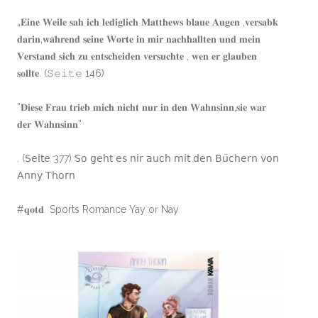
„𝐄𝐢𝐧𝐞 𝐖𝐞𝐢𝐥𝐞 𝐬𝐚𝐡 𝐢𝐜𝐡 𝐥𝐞𝐝𝐢𝐠𝐥𝐢𝐜𝐡 𝐌𝐚𝐭𝐭𝐡𝐞𝐰𝐬 𝐛𝐥𝐚𝐮𝐞 𝐀𝐮𝐠𝐞𝐧 ,𝐯𝐞𝐫𝐬𝐚𝐛𝐤
𝐝𝐚𝐫𝐢𝐧,𝐰𝐚̈𝐡𝐫𝐞𝐧𝐝 𝐬𝐞𝐢𝐧𝐞 𝐖𝐨𝐫𝐭𝐞 𝐢𝐧 𝐦𝐢𝐫 𝐧𝐚𝐜𝐡𝐡𝐚𝐥𝐥𝐭𝐞𝐧 𝐮𝐧𝐝 𝐦𝐞𝐢𝐧
𝐕𝐞𝐫𝐬𝐭𝐚𝐧𝐝 𝐬𝐢𝐜𝐡 𝐳𝐮 𝐞𝐧𝐭𝐬𝐜𝐡𝐞𝐢𝐝𝐞𝐧 𝐯𝐞𝐫𝐬𝐮𝐜𝐡𝐭𝐞 , 𝐰𝐞𝐧 𝐞𝐫 𝐠𝐥𝐚𝐮𝐛𝐞𝐧
𝐬𝐨𝐥𝐥𝐭𝐞. (𝚂𝚎𝚒𝚝𝚎 146)
”𝐃𝐢𝐞𝐬𝐞 𝐅𝐫𝐚𝐮 𝐭𝐫𝐢𝐞𝐛 𝐦𝐢𝐜𝐡 𝐧𝐢𝐜𝐡𝐭 𝐧𝐮𝐫 𝐢𝐧 𝐝𝐞𝐧 𝐖𝐚𝐡𝐧𝐬𝐢𝐧𝐧,𝐬𝐢𝐞 𝐰𝐚𝐫
𝐝𝐞𝐫 𝐖𝐚𝐡𝐧𝐬𝐢𝐧𝐧”
. (𝖲𝖾𝗂𝗍𝖾 377) 𝖲𝗈 𝗀𝖾𝗁𝗍 𝖾𝗌 𝗇𝗂𝗋 𝖺𝗎𝖼𝗁 𝗆𝗂𝗍 𝖽𝖾𝗇 𝖡𝗎̈𝖼𝗁𝖾𝗋𝗇 𝗏𝗈𝗇
𝖠𝗇𝗇𝗒 𝖳𝗁𝗈𝗋𝗇
#𝐪𝐨𝐭𝐝 Sports Romance Yay or Nay