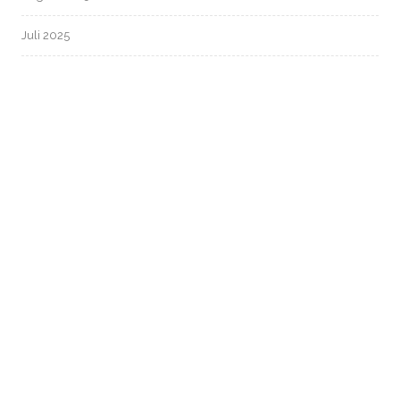
Juli 2025
Juni 2025
Mai 2025
April 2025
März 2025
Februar 2025
Januar 2025
Dezember 2024
November 2024
Oktober 2024