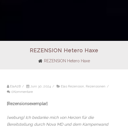
REZENSION Hetero Haxe
REZENSION Hetero Haxe
ElaA2B
/
Juni 30, 2024
/
Elas Rezension
,
Rezensionen
/
0Kommentare
[Rezensionsexemplar]
[webung] Ich bedanke mich von Herzen für die
Bereitstellung durch Nova MD und dem Kampenwand