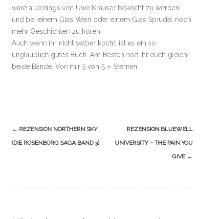
wäre allerdings von Uwe Krauser bekocht zu werden
und bei einem Glas Wein oder einem Glas Sprudel noch
mehr Geschichten zu hören.
Auch wenn ihr nicht selber kocht, ist es ein so
unglaublich gutes Buch. Am Besten holt ihr euch gleich
beide Bände. Von mir 5 von 5 ⭐️ Sternen.
Navigation
←
REZENSION NORTHERN SKY
REZENSION BLUEWELL
(Beiträge)
(DIE ROSENBORG SAGA BAND 3)
UNIVERSITY – THE PAIN YOU
GIVE
→