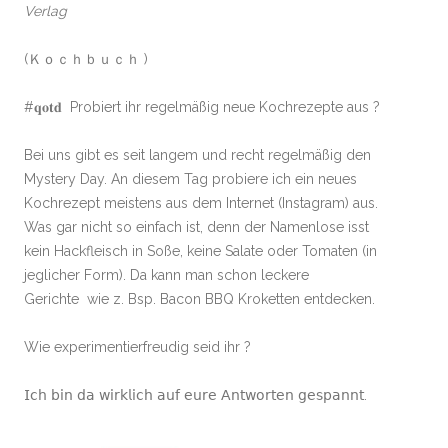
Verlag
(Ｋｏｃｈｂｕｃｈ )
#𝐪𝐨𝐭𝐝 Probiert ihr regelmäßig neue Kochrezepte aus ?
Bei uns gibt es seit langem und recht regelmäßig den
Mystery Day. An diesem Tag probiere ich ein neues
Kochrezept meistens aus dem Internet (Instagram) aus.
Was gar nicht so einfach ist, denn der Namenlose isst
kein Hackfleisch in Soße, keine Salate oder Tomaten (in
jeglicher Form). Da kann man schon leckere
Gerichte wie z. Bsp. Bacon BBQ Kroketten entdecken.
Wie experimentierfreudig seid ihr ?
𝖨𝖼𝗁 𝖻𝗂𝗇 𝖽𝖺 𝗐𝗂𝗋𝗄𝗅𝗂𝖼𝗁 𝖺𝗎𝖿 𝖾𝗎𝗋𝖾 𝖠𝗇𝗍𝗐𝗈𝗋𝗍𝖾𝗇 𝗀𝖾𝗌𝗉𝖺𝗇𝗇𝗍.