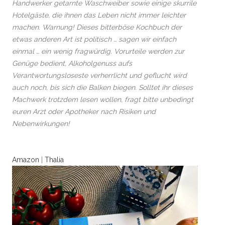
Handwerker getarnte Waschweiber sowie einige skurrile
Hotelgäste, die ihnen das Leben nicht immer leichter
machen. Warnung! Dieses bitterböse Kochbuch der
etwas anderen Art ist politisch … sagen wir einfach
einmal … ein wenig fragwürdig. Vorurteile werden zur
Genüge bedient, Alkoholgenuss aufs
Verantwortungsloseste verherrlicht und geflucht wird
auch noch, bis sich die Balken biegen. Solltet ihr dieses
Machwerk trotzdem lesen wollen, fragt bitte unbedingt
euren Arzt oder Apotheker nach Risiken und
Nebenwirkungen!
Amazon
|
Thalia