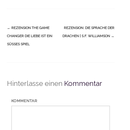
Navigation
←
REZENSION THE GAME
REZENSION: DIE SPRACHE DER
(Beiträge)
CHANGER DIE LIEBE IST EIN
DRACHEN | S.F. WILLIAMSON
→
SÜSSES SPIEL
Hinterlasse einen
Kommentar
KOMMENTAR