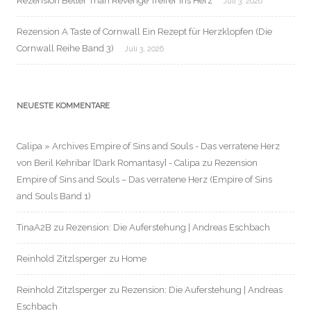
Rezension Better Than Revenge Treffer ins Herz
Juli 3, 2026
Rezension A Taste of Cornwall Ein Rezept für Herzklopfen (Die
Cornwall Reihe Band 3)
Juli 3, 2026
NEUESTE KOMMENTARE
Calipa » Archives Empire of Sins and Souls - Das verratene Herz
von Beril Kehribar [Dark Romantasy] - Calipa
zu
Rezension
Empire of Sins and Souls – Das verratene Herz (Empire of Sins
and Souls Band 1)
TinaA2B
zu
Rezension: Die Auferstehung | Andreas Eschbach
Reinhold Zitzlsperger
zu
Home
Reinhold Zitzlsperger
zu
Rezension: Die Auferstehung | Andreas
Eschbach