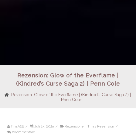
Rezension: Glow of the Everflame |
(Kindred’s Curse Saga 2) | Penn Cole
Rezension: Glow of the Everflame | (Kindred’s Curse Saga 2) |
Penn Cole
TinaA2B
/
Juli 15, 2025
/
Rezensionen
,
Tinas Rezension
/
0Kommentare