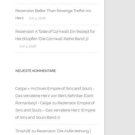
Rezension Better Than Revenge Treffer ins
Herz
Juli 3, 2026
Rezension A Taste of Cornwall Ein Rezept für
Herzklopfen (Die Cornwall Reihe Band 3)
Juli 3, 2026
NEUESTE KOMMENTARE
Calipa » Archives Empire of Sins and Souls -
Das verratene Herz von Beril Kehribar [Dark
Romantasy] - Calipa
zu
Rezension Empire of
Sins and Souls – Das verratene Herz (Empire
of Sins and Souls Band 1)
TinaA2B
zu
Rezension: Die Auferstehung |