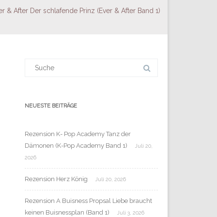
r & After Der schlafende Prinz (Ever & After Band 1)
Suchergebnis
für:
NEUESTE BEITRÄGE
Rezension K- Pop Academy Tanz der
Dämonen (K-Pop Academy Band 1)
Juli 20,
2026
Rezension Herz König
Juli 20, 2026
Rezension A Buisness Propsal Liebe braucht
keinen Buisnessplan (Band 1)
Juli 3, 2026