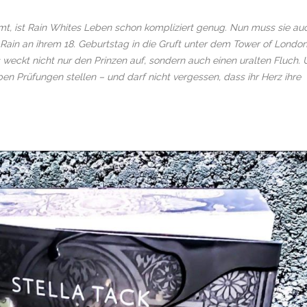
mt, ist Rain Whites Leben schon kompliziert genug. Nun muss sie au
Rain an ihrem 18. Geburtstag in die Gruft unter dem Tower of Londo
ss weckt nicht nur den Prinzen auf, sondern auch einen uralten Fluch.
ben Prüfungen stellen – und darf nicht vergessen, dass ihr Herz ihre