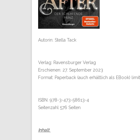
Autorin: Stella Tack
Verlag: Ravensburger Verlag
Erschienen: 27. September 2023
Format: Paperback (auch erhältlich als EBook) limit
ISBN: 978-3-473-58613-4
Seitenzahl 576 Seiten
Inhalt