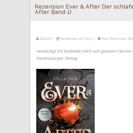
Rezension Ever & After Der schlaf
After Band 1)
ElaA2B
/
September 28, 2023
/
Elas Rezension
,
Re
[werbung] Ich bedanke mich von ganzem Herzen fü
Ravensburger Verlag