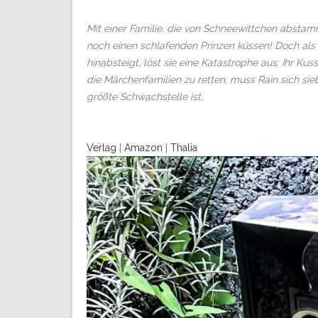
Mit einer Familie, die von Schneewittchen abstam
noch einen schlafenden Prinzen küssen! Doch als 
hinabsteigt, löst sie eine Katastrophe aus: Ihr Ku
die Märchenfamilien zu retten, muss Rain sich sie
größte Schwachstelle ist.
Verlag
|
Amazon
|
Thalia