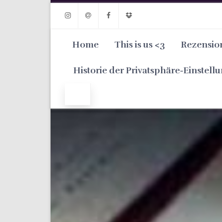
Instagram
Email
Facebook
Dropbox
Home
This is us <3
Rezensio
Historie der Privatsphäre-Einstell