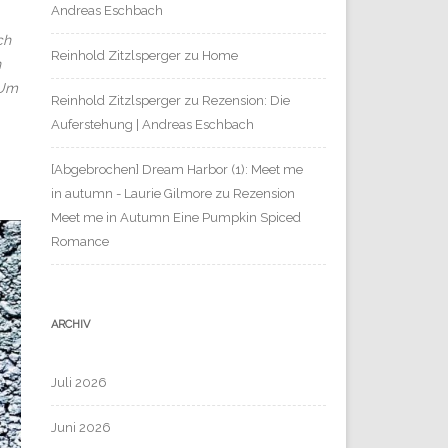
Andreas Eschbach
ch
Reinhold Zitzlsperger
zu
Home
n
 Um
Reinhold Zitzlsperger
zu
Rezension: Die
Auferstehung | Andreas Eschbach
[Abgebrochen] Dream Harbor (1): Meet me
in autumn - Laurie Gilmore
zu
Rezension
Meet me in Autumn Eine Pumpkin Spiced
Romance
ARCHIV
Juli 2026
Juni 2026