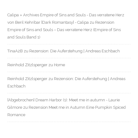
Calipa » Archives Empire of Sins and Souls - Das verratene Herz
von Beril Kehribar [Dark Romantasy] - Calipa
zu
Rezension
Empire of Sins and Souls – Das verratene Herz (Empire of Sins
and Souls Band 1)
TinaA2B
zu
Rezension: Die Auferstehung | Andreas Eschbach
Reinhold Zitzlsperger
zu
Home
Reinhold Zitzlsperger
zu
Rezension: Die Auferstehung | Andreas
Eschbach
[Abgebrochen] Dream Harbor (1): Meet me in autumn - Laurie
Gilmore
zu
Rezension Meet me in Autumn Eine Pumpkin Spiced
Romance