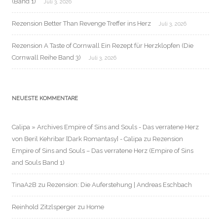
(Band 1)
Juli 3, 2026
Rezension Better Than Revenge Treffer ins Herz
Juli 3, 2026
Rezension A Taste of Cornwall Ein Rezept für Herzklopfen (Die
Cornwall Reihe Band 3)
Juli 3, 2026
NEUESTE KOMMENTARE
Calipa » Archives Empire of Sins and Souls - Das verratene Herz
von Beril Kehribar [Dark Romantasy] - Calipa
zu
Rezension
Empire of Sins and Souls – Das verratene Herz (Empire of Sins
and Souls Band 1)
TinaA2B
zu
Rezension: Die Auferstehung | Andreas Eschbach
Reinhold Zitzlsperger
zu
Home